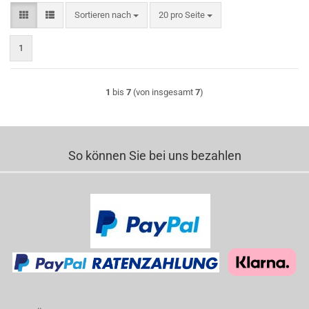
Sortieren nach
pro Seite
Sortieren nach
20 pro Seite
1
1
bis
7
(von insgesamt
7
)
So können Sie bei uns bezahlen