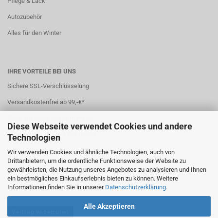
Pflege & Lack
Autozubehör
Alles für den Winter
IHRE VORTEILE BEI UNS
Sichere SSL-Verschlüsselung
Versandkostenfrei ab 99,-€*
Stets attraktive und faire Preise
Diese Webseite verwendet Cookies und andere
Sichere und einfache Bezahlung
Technologien
7 Zahlungsarten
Wir verwenden Cookies und ähnliche Technologien, auch von
Drittanbietern, um die ordentliche Funktionsweise der Website zu
Schneller Versand
gewährleisten, die Nutzung unseres Angebotes zu analysieren und Ihnen
ein bestmögliches Einkaufserlebnis bieten zu können. Weitere
*(
Ausland abweichend
)
Informationen finden Sie in unserer
Datenschutzerklärung
.
Alle Akzeptieren
Vertrag widerrufen