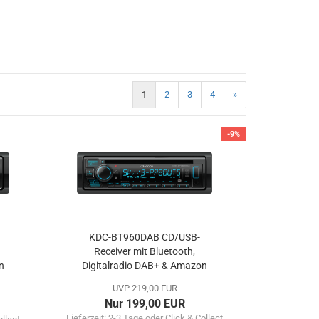
1
2
3
4
»
-9%
KDC-BT960DAB CD/USB-
Receiver mit Bluetooth,
n
Digitalradio DAB+ & Amazon
Alexa Control
UVP 219,00 EUR
Nur 199,00 EUR
Lieferzeit:
2-3 Tage oder Click & Collect