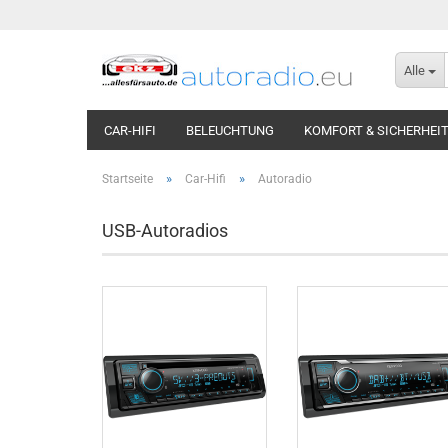
Alle
CAR-HIFI
BELEUCHTUNG
KOMFORT & SICHERHEI
»
»
Startseite
Car-Hifi
Autoradio
USB-Autoradios