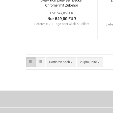
DAB+ Komplett-Set "Becker
D
Chrome" mit Zubehör
UVP 599,00 EUR
Nur 549,00 EUR
Lieferzeit:
2-3 Tage oder Click & Collect
Liefe
Sortieren nach
pro Seite
Sortieren nach
20 pro Seite