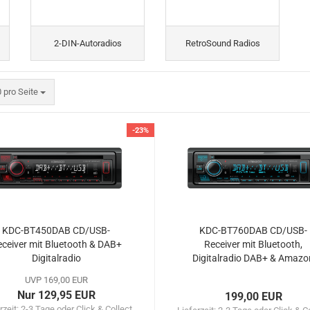
2-DIN-Autoradios
RetroSound Radios
o Seite
 pro Seite
-23%
KDC-BT450DAB CD/USB-
KDC-BT760DAB CD/USB-
ceiver mit Bluetooth & DAB+
Receiver mit Bluetooth,
Digitalradio
Digitalradio DAB+ & Amazo
Alexa Control
UVP 169,00 EUR
Nur 129,95 EUR
199,00 EUR
rzeit:
2-3 Tage oder Click & Collect