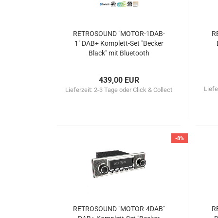
RETROSOUND "MOTOR-1DAB-
R
1" DAB+ Komplett-Set "Becker
Black" mit Bluetooth
439,00 EUR
Liefe
Lieferzeit:
2-3 Tage oder Click & Collect
-8%
RETROSOUND "MOTOR-4DAB"
R