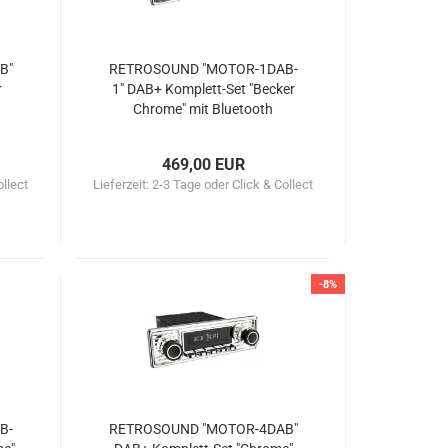
B"
RETROSOUND "MOTOR-1DAB-
r
1" DAB+ Komplett-Set "Becker
Chrome" mit Bluetooth
469,00 EUR
ollect
Lieferzeit:
2-3 Tage oder Click & Collect
-8%
B-
RETROSOUND "MOTOR-4DAB"