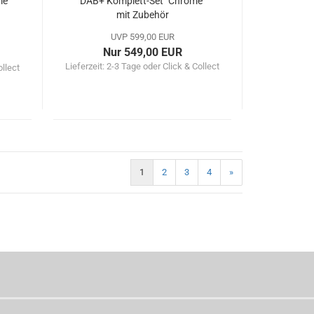
me"
DAB+ Komplett-Set "Chrome"
mit Zubehör
UVP 599,00 EUR
Nur 549,00 EUR
Lieferzeit:
2-3 Tage oder Click & Collect
ollect
1
2
3
4
»