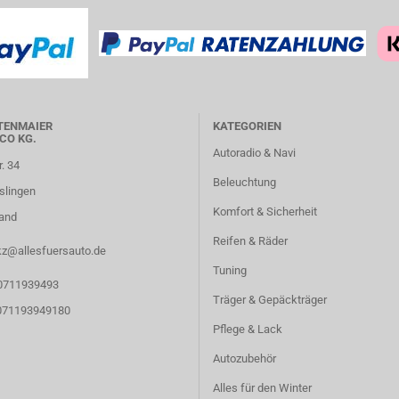
TENMAIER
KATEGORIEN
CO KG.
Autoradio & Navi
r. 34
Beleuchtung
slingen
Komfort & Sicherheit
and
Reifen & Räder
kz@allesfuersauto.de
Tuning
 0711939493
Träger & Gepäckträger
 071193949180
Pflege & Lack
Autozubehör
Alles für den Winter