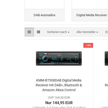
DAB-Autoradios
Digital Media Receiver
Sortieren nach
pr
Sortieren nach
Alle Hersteller
20
-14%
KMM-BT508DAB Digital Media
Receiver mit DAB+, Bluetooth &
Re
Amazon Alexa Control
UVP 169,00 EUR
Nur 144,95 EUR
Lieferzeit:
2-3 Tage oder Click & Collect
Liefe