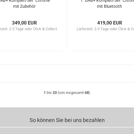
AB+ Komplett-Set "Chrome"
1" DAB+ Komplett-Set "Chro
mit Zubehör
mit Bluetooth
349,00 EUR
419,00 EUR
rzeit:
2-3 Tage oder Click & Collect
Lieferzeit:
2-3 Tage oder Click & C
1
bis
20
(von insgesamt
68
)
So können Sie bei uns bezahlen