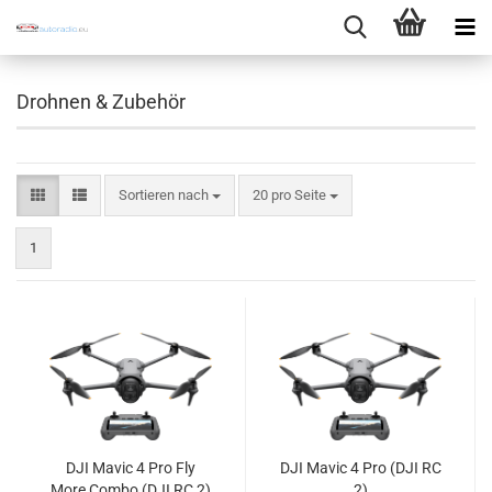
Drohnen & Zubehör
Sortieren nach
pro Seite
Sortieren nach
20 pro Seite
1
DJI Mavic 4 Pro Fly
DJI Mavic 4 Pro (DJI RC
More Combo (DJI RC 2)
2)