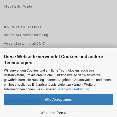
Alles für den Winter
IHRE VORTEILE BEI UNS
Sichere SSL-Verschlüsselung
Versandkostenfrei ab 99,-€*
Stets attraktive und faire Preise
Diese Webseite verwendet Cookies und andere
Sichere und einfache Bezahlung
Technologien
7 Zahlungsarten
Wir verwenden Cookies und ähnliche Technologien, auch von
Drittanbietern, um die ordentliche Funktionsweise der Website zu
Schneller Versand
gewährleisten, die Nutzung unseres Angebotes zu analysieren und Ihnen
ein bestmögliches Einkaufserlebnis bieten zu können. Weitere
*(
Ausland abweichend
)
Informationen finden Sie in unserer
Datenschutzerklärung
.
Alle Akzeptieren
Vertrag widerrufen
Weitere Informationen
Webshop erstellen
mit Gambio.de © 2026