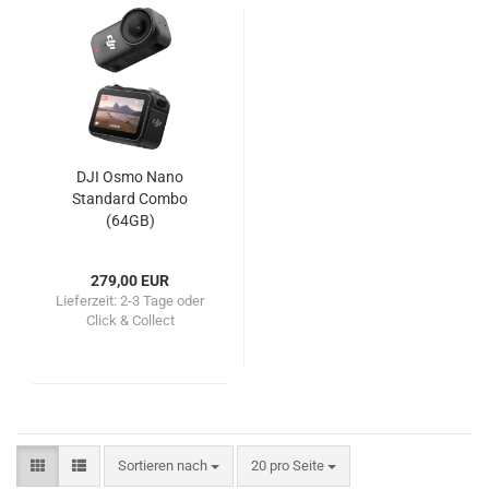
DJI Osmo Nano
Standard Combo
(64GB)
279,00 EUR
Lieferzeit:
2-3 Tage oder
Click & Collect
Sortieren nach
pro Seite
Sortieren nach
20 pro Seite