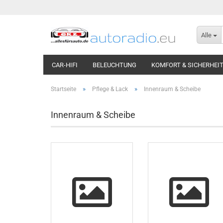
Alle
CAR-HIFI
BELEUCHTUNG
KOMFORT & SICHERHEI
»
»
Startseite
Pflege & Lack
Innenraum & Scheibe
Innenraum & Scheibe