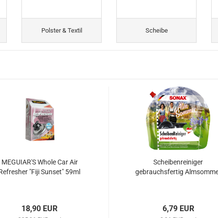
Polster & Textil
Scheibe
MEGUIAR'S Whole Car Air
Scheibenreiniger
Refresher "Fiji Sunset" 59ml
gebrauchsfertig Almsomme
18,90 EUR
6,79 EUR