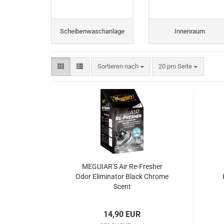
Scheibenwaschanlage
Innenraum
Sortieren nach
pro Seite
Sortieren nach
20 pro Seite
MEGUIAR'S Air Re-Fresher
Odor Eliminator Black Chrome
Scent
14,90 EUR