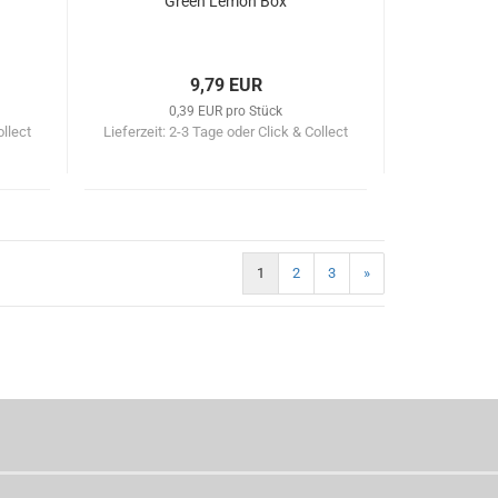
Green Lemon Box
9,79 EUR
0,39 EUR pro Stück
ollect
Lieferzeit:
2-3 Tage oder Click & Collect
1
2
3
»