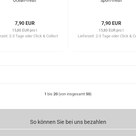
Ocean-fresh
Sport-fresh
7,90 EUR
7,90 EUR
15,80 EUR pro l
15,80 EUR pro l
rzeit:
2-3 Tage oder Click & Collect
Lieferzeit:
2-3 Tage oder Click & C
1
bis
20
(von insgesamt
50
)
So können Sie bei uns bezahlen