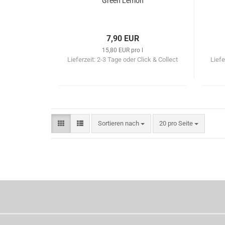
Green Lemon
7,90 EUR
15,80 EUR pro l
Lieferzeit:
2-3 Tage oder Click & Collect
Liefe
Sortieren nach
pro Seite
Sortieren nach
20 pro Seite