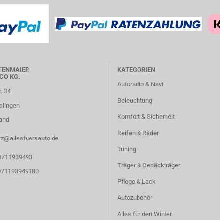
TENMAIER
KATEGORIEN
CO KG.
Autoradio & Navi
r. 34
Beleuchtung
slingen
Komfort & Sicherheit
and
Reifen & Räder
kz@allesfuersauto.de
Tuning
 0711939493
Träger & Gepäckträger
 071193949180
Pflege & Lack
Autozubehör
Alles für den Winter