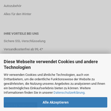
Autozubehör
Alles für den Winter
IHRE VORTEILE BEI UNS
Sichere SSL-Verschlüsselung
Versandkostenfrei ab 99,-€*
Stets attraktive und faire Preise
Diese Webseite verwendet Cookies und andere
Sichere und einfache Bezahlung
Technologien
7 Zahlungsarten
Wir verwenden Cookies und ähnliche Technologien, auch von
Drittanbietern, um die ordentliche Funktionsweise der Website zu
Schneller Versand
gewährleisten, die Nutzung unseres Angebotes zu analysieren und Ihnen
ein bestmögliches Einkaufserlebnis bieten zu können. Weitere
*(
Ausland abweichend
)
Informationen finden Sie in unserer
Datenschutzerklärung
.
Alle Akzeptieren
Vertrag widerrufen