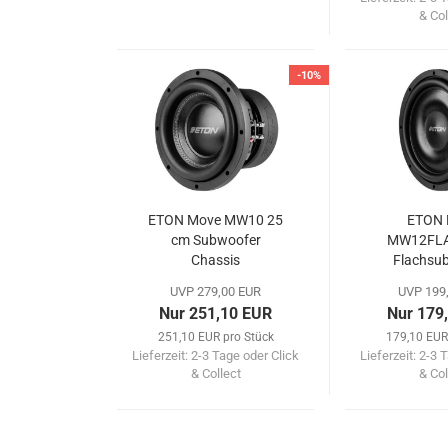
& Col
-10%
ETON Move MW10 25
ETON 
cm Subwoofer
MW12FLA
Chassis
Flachsu
Chas
UVP 279,00 EUR
UVP 199
Nur 251,10 EUR
Nur 179
251,10 EUR pro Stück
179,10 EUR
Lieferzeit:
2-3 Tage oder Click
Lieferzeit:
2-3 T
& Collect
& Col