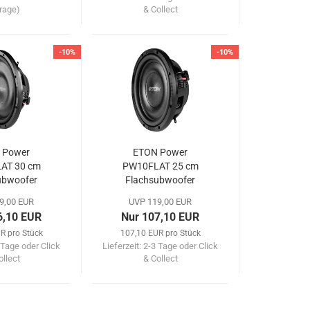
rage)
& Collect
-10%
-10%
 Power
ETON Power
AT 30 cm
PW10FLAT 25 cm
ubwoofer
Flachsubwoofer
ssis
Chassis
9,00 EUR
UVP 119,00 EUR
6,10 EUR
Nur 107,10 EUR
R pro Stück
107,10 EUR pro Stück
 Tage oder Click
Lieferzeit:
2-3 Tage oder Click
ollect
& Collect