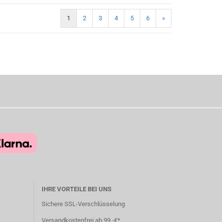
1
2
3
4
5
6
»
IHRE VORTEILE BEI UNS
Sichere SSL-Verschlüsselung
Versandkostenfrei ab 99,-€*