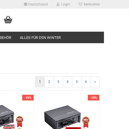
Deutschland
Login
Merkzettel
BEHÖR
ALLES FÜR DEN WINTER
1
2
3
4
5
6
»
-10%
-10%