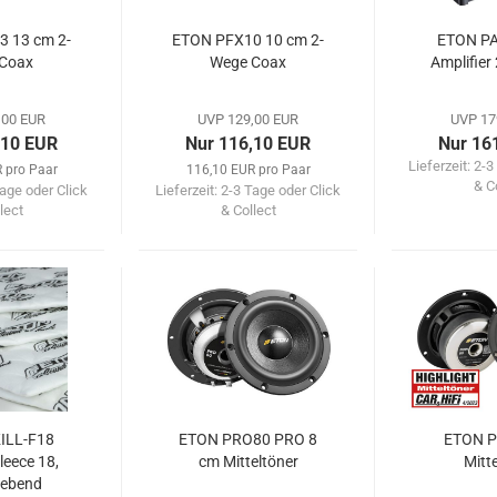
 13 cm 2-
ETON PFX10 10 cm 2-
ETON PA
Coax
Wege Coax
Amplifier
,00 EUR
UVP 129,00 EUR
UVP 17
,10 EUR
Nur 116,10 EUR
Nur 16
Lieferzeit:
2-3
 pro Paar
116,10 EUR pro Paar
& C
age oder Click
Lieferzeit:
2-3 Tage oder Click
lect
& Collect
ILL-F18
ETON PRO80 PRO 8
ETON P
Fleece 18,
cm Mitteltöner
Mitt
lebend