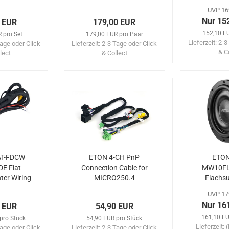
UVP 16
Nur 15
 EUR
179,00 EUR
152,10 E
 pro Set
179,00 EUR pro Paar
Lieferzeit:
2-3
age oder Click
Lieferzeit:
2-3 Tage oder Click
& C
lect
& Collect
AT-FDCW
ETON 4-CH PnP
ETON
E Fiat
Connection Cable for
MW10FL
ter Wiring
MICRO250.4
Flachs
t
Cha
UVP 17
Nur 16
 EUR
54,90 EUR
161,10 EU
pro Stück
54,90 EUR pro Stück
Lieferzeit:
(
age oder Click
Lieferzeit:
2-3 Tage oder Click