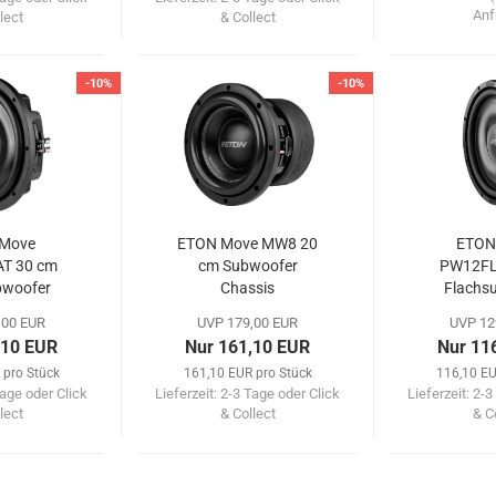
Anf
lect
& Collect
-10%
-10%
Move
ETON Move MW8 20
ETON
T 30 cm
cm Subwoofer
PW12FL
bwoofer
Chassis
Flachs
sis
Cha
,00 EUR
UVP 179,00 EUR
UVP 12
,10 EUR
Nur 161,10 EUR
Nur 11
 pro Stück
161,10 EUR pro Stück
116,10 EU
age oder Click
Lieferzeit:
2-3 Tage oder Click
Lieferzeit:
2-3
lect
& Collect
& C