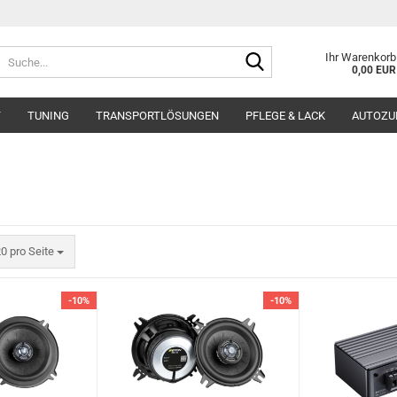
Suche...
Ihr Warenkorb
0,00 EUR
T
TUNING
TRANSPORTLÖSUNGEN
PFLEGE & LACK
AUTOZU
ro Seite
0 pro Seite
-10%
-10%