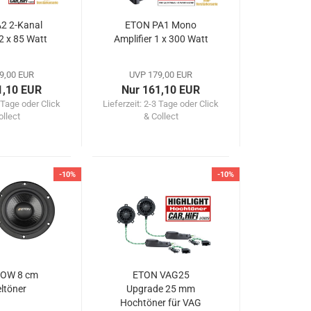
2 2-Kanal
ETON PA1 Mono
 2 x 85 Watt
Amplifier 1 x 300 Watt
9,00 EUR
UVP 179,00 EUR
1,10 EUR
Nur 161,10 EUR
 Tage oder Click
Lieferzeit:
2-3 Tage oder Click
ollect
& Collect
-10%
-10%
OW 8 cm
ETON VAG25
eltöner
Upgrade 25 mm
Hochtöner für VAG