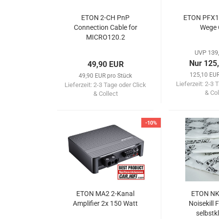
ETON 2-CH PnP
ETON PFX13
Connection Cable for
Wege 
MICRO120.2
UVP 139
Nur 125
49,90 EUR
125,10 EUR
49,90 EUR pro Stück
Lieferzeit:
2-3 T
Lieferzeit:
2-3 Tage oder Click
& Col
& Collect
-10%
ETON MA2 2-Kanal
ETON NK
Amplifier 2x 150 Watt
Noisekill 
selbstk