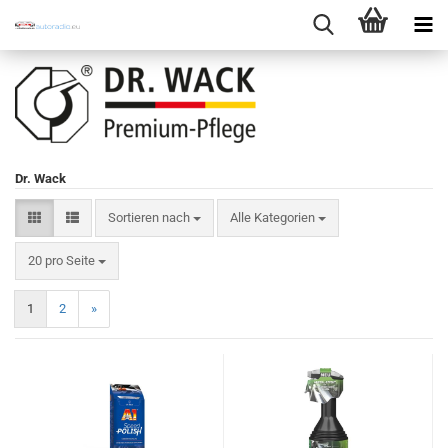
Dr. Wack
Sortieren nach
Sortieren nach
Alle Kategorien
pro Seite
20 pro Seite
1
2
»