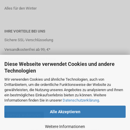
Alles für den Winter
IHRE VORTEILE BEI UNS
Sichere SSL-Verschlüsselung
Versandkostenfrei ab 99,-€*
Stets attraktive und faire Preise
Diese Webseite verwendet Cookies und andere
Sichere und einfache Bezahlung
Technologien
7 Zahlungsarten
Wir verwenden Cookies und ähnliche Technologien, auch von
Drittanbietern, um die ordentliche Funktionsweise der Website zu
Schneller Versand
gewährleisten, die Nutzung unseres Angebotes zu analysieren und Ihnen
ein bestmögliches Einkaufserlebnis bieten zu können. Weitere
*(
Ausland abweichend
)
Informationen finden Sie in unserer
Datenschutzerklärung
.
Alle Akzeptieren
Vertrag widerrufen
Weitere Informationen