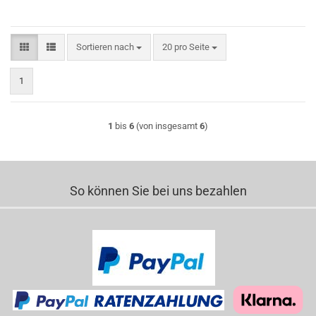
Sortieren nach
pro Seite
Sortieren nach
20 pro Seite
1
1
bis
6
(von insgesamt
6
)
So können Sie bei uns bezahlen