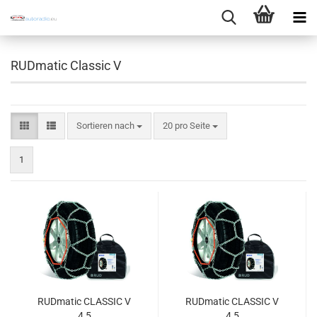
RUDmatic Classic V
Sortieren nach
pro Seite
Sortieren nach
20 pro Seite
1
RUDmatic CLASSIC V
RUDmatic CLASSIC V
4,5
4,5