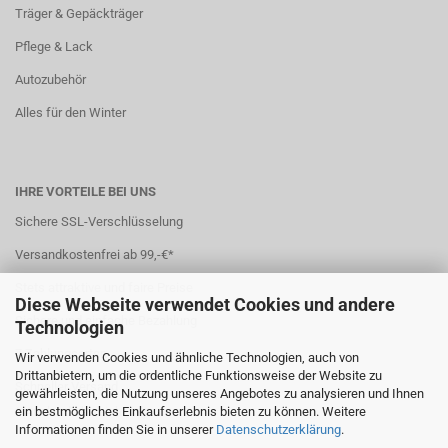
Träger & Gepäckträger
Pflege & Lack
Autozubehör
Alles für den Winter
IHRE VORTEILE BEI UNS
Sichere SSL-Verschlüsselung
Versandkostenfrei ab 99,-€*
Stets attraktive und faire Preise
Diese Webseite verwendet Cookies und andere
Sichere und einfache Bezahlung
Technologien
7 Zahlungsarten
Wir verwenden Cookies und ähnliche Technologien, auch von
Drittanbietern, um die ordentliche Funktionsweise der Website zu
Schneller Versand
gewährleisten, die Nutzung unseres Angebotes zu analysieren und Ihnen
ein bestmögliches Einkaufserlebnis bieten zu können. Weitere
*(
Ausland abweichend
)
Informationen finden Sie in unserer
Datenschutzerklärung
.