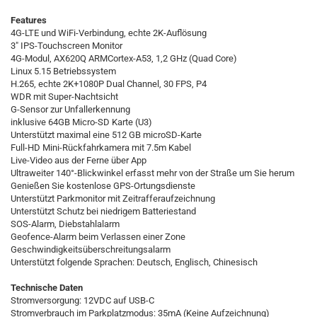
Features
4G-LTE und WiFi-Verbindung, echte 2K-Auflösung
3" IPS-Touchscreen Monitor
4G-Modul, AX620Q ARMCortex-A53, 1,2 GHz (Quad Core)
Linux 5.15 Betriebssystem
H.265, echte 2K+1080P Dual Channel, 30 FPS, P4
WDR mit Super-Nachtsicht
G-Sensor zur Unfallerkennung
inklusive 64GB Micro-SD Karte (U3)
Unterstützt maximal eine 512 GB microSD-Karte
Full-HD Mini-Rückfahrkamera mit 7.5m Kabel
Live-Video aus der Ferne über App
Ultraweiter 140°-Blickwinkel erfasst mehr von der Straße um Sie herum
Genießen Sie kostenlose GPS-Ortungsdienste
Unterstützt Parkmonitor mit Zeitrafferaufzeichnung
Unterstützt Schutz bei niedrigem Batteriestand
SOS-Alarm, Diebstahlalarm
Geofence-Alarm beim Verlassen einer Zone
Geschwindigkeitsüberschreitungsalarm
Unterstützt folgende Sprachen: Deutsch, Englisch, Chinesisch
Technische Daten
Stromversorgung: 12VDC auf USB-C
Stromverbrauch im Parkplatzmodus: 35mA (Keine Aufzeichnung)