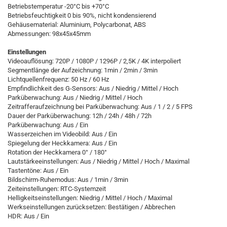
Betriebstemperatur -20°C bis +70°C
Betriebsfeuchtigkeit 0 bis 90%, nicht kondensierend
Gehäusematerial: Aluminium, Polycarbonat, ABS
Abmessungen: 98x45x45mm
Einstellungen
Videoauflösung: 720P / 1080P / 1296P / 2,5K / 4K interpoliert
Segmentlänge der Aufzeichnung: 1min / 2min / 3min
Lichtquellenfrequenz: 50 Hz / 60 Hz
Empfindlichkeit des G-Sensors: Aus / Niedrig / Mittel / Hoch
Parküberwachung: Aus / Niedrig / Mittel / Hoch
Zeitrafferaufzeichnung bei Parküberwachung: Aus / 1 / 2 / 5 FPS
Dauer der Parküberwachung: 12h / 24h / 48h / 72h
Parküberwachung: Aus / Ein
Wasserzeichen im Videobild: Aus / Ein
Spiegelung der Heckkamera: Aus / Ein
Rotation der Heckkamera 0° / 180°
Lautstärkeeinstellungen: Aus / Niedrig / Mittel / Hoch / Maximal
Tastentöne: Aus / Ein
Bildschirm-Ruhemodus: Aus / 1min / 3min
Zeiteinstellungen: RTC-Systemzeit
Helligkeitseinstellungen: Niedrig / Mittel / Hoch / Maximal
Werkseinstellungen zurücksetzen: Bestätigen / Abbrechen
HDR: Aus / Ein