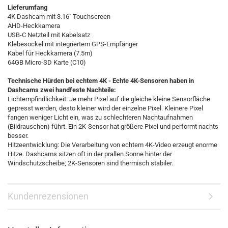
Lieferumfang
4K Dashcam mit 3.16" Touchscreen
AHD-Heckkamera
USB-C Netzteil mit Kabelsatz
Klebesockel mit integriertem GPS-Empfänger
Kabel für Heckkamera (7.5m)
64GB Micro-SD Karte (C10)
Technische Hürden bei echtem 4K - Echte 4K-Sensoren haben in
Dashcams zwei handfeste Nachteile:
Lichtempfindlichkeit: Je mehr Pixel auf die gleiche kleine Sensorfläche
gepresst werden, desto kleiner wird der einzelne Pixel. Kleinere Pixel
fangen weniger Licht ein, was zu schlechteren Nachtaufnahmen
(Bildrauschen) führt. Ein 2K-Sensor hat größere Pixel und performt nachts
besser.
Hitzeentwicklung: Die Verarbeitung von echtem 4K-Video erzeugt enorme
Hitze. Dashcams sitzen oft in der prallen Sonne hinter der
Windschutzscheibe; 2K-Sensoren sind thermisch stabiler.
Kundenrezensionen