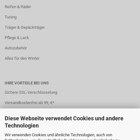
Reifen & Räder
Tuning
Träger & Gepäckträger
Pflege & Lack
Autozubehör
Alles für den Winter
IHRE VORTEILE BEI UNS
Sichere SSL-Verschlüsselung
Versandkostenfrei ab 99,-€*
Stets attraktive und faire Preise
Diese Webseite verwendet Cookies und andere
Sichere und einfache Bezahlung
Technologien
7 Zahlungsarten
Wir verwenden Cookies und ähnliche Technologien, auch von