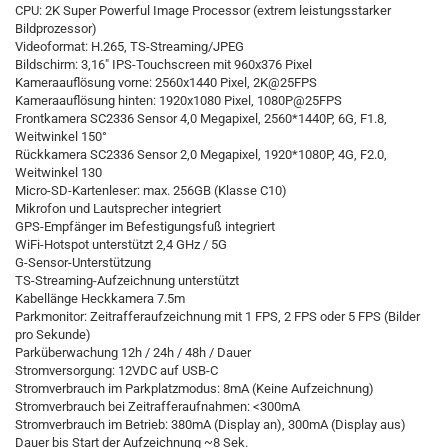
CPU: 2K Super Powerful Image Processor (extrem leistungsstarker
Bildprozessor)
Videoformat: H.265, TS-Streaming/JPEG
Bildschirm: 3,16" IPS-Touchscreen mit 960x376 Pixel
Kameraauflösung vorne: 2560x1440 Pixel, 2K@25FPS
Kameraauflösung hinten: 1920x1080 Pixel, 1080P@25FPS
Frontkamera SC2336 Sensor 4,0 Megapixel, 2560*1440P, 6G, F1.8,
Weitwinkel 150°
Rückkamera SC2336 Sensor 2,0 Megapixel, 1920*1080P, 4G, F2.0,
Weitwinkel 130
Micro-SD-Kartenleser: max. 256GB (Klasse C10)
Mikrofon und Lautsprecher integriert
GPS-Empfänger im Befestigungsfuß integriert
WiFi-Hotspot unterstützt 2,4 GHz / 5G
G-Sensor-Unterstützung
TS-Streaming-Aufzeichnung unterstützt
Kabellänge Heckkamera 7.5m
Parkmonitor: Zeitrafferaufzeichnung mit 1 FPS, 2 FPS oder 5 FPS (Bilder
pro Sekunde)
Parküberwachung 12h / 24h / 48h / Dauer
Stromversorgung: 12VDC auf USB-C
Stromverbrauch im Parkplatzmodus: 8mA (Keine Aufzeichnung)
Stromverbrauch bei Zeitrafferaufnahmen: <300mA
Stromverbrauch im Betrieb: 380mA (Display an), 300mA (Display aus)
Dauer bis Start der Aufzeichnung ~8 Sek.