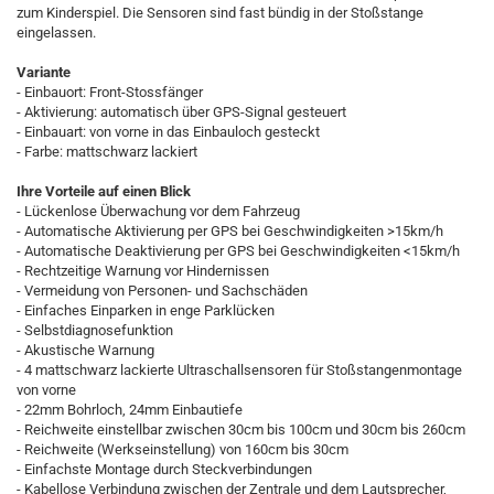
zum Kinderspiel. Die Sensoren sind fast bündig in der Stoßstange
eingelassen.
Variante
- Einbauort: Front-Stossfänger
- Aktivierung: automatisch über GPS-Signal gesteuert
- Einbauart: von vorne in das Einbauloch gesteckt
- Farbe: mattschwarz lackiert
Ihre Vorteile auf einen Blick
- Lückenlose Überwachung vor dem Fahrzeug
- Automatische Aktivierung per GPS bei Geschwindigkeiten >15km/h
- Automatische Deaktivierung per GPS bei Geschwindigkeiten <15km/h
- Rechtzeitige Warnung vor Hindernissen
- Vermeidung von Personen- und Sachschäden
- Einfaches Einparken in enge Parklücken
- Selbstdiagnosefunktion
- Akustische Warnung
- 4 mattschwarz lackierte Ultraschallsensoren für Stoßstangenmontage
von vorne
- 22mm Bohrloch, 24mm Einbautiefe
- Reichweite einstellbar zwischen 30cm bis 100cm und 30cm bis 260cm
- Reichweite (Werkseinstellung) von 160cm bis 30cm
- Einfachste Montage durch Steckverbindungen
- Kabellose Verbindung zwischen der Zentrale und dem Lautsprecher,