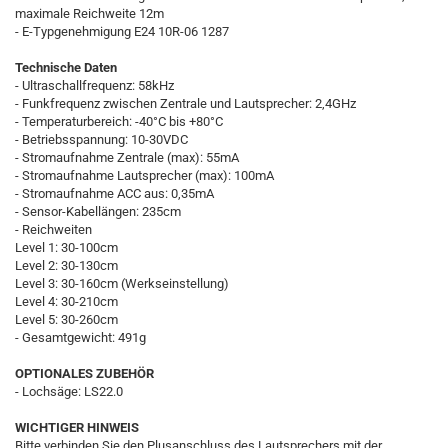
maximale Reichweite 12m
- E-Typgenehmigung E24 10R-06 1287
Technische Daten
- Ultraschallfrequenz: 58kHz
- Funkfrequenz zwischen Zentrale und Lautsprecher: 2,4GHz
- Temperaturbereich: -40°C bis +80°C
- Betriebsspannung: 10-30VDC
- Stromaufnahme Zentrale (max): 55mA
- Stromaufnahme Lautsprecher (max): 100mA
- Stromaufnahme ACC aus: 0,35mA
- Sensor-Kabellängen: 235cm
- Reichweiten
Level 1: 30-100cm
Level 2: 30-130cm
Level 3: 30-160cm (Werkseinstellung)
Level 4: 30-210cm
Level 5: 30-260cm
- Gesamtgewicht: 491g
OPTIONALES ZUBEHÖR
- Lochsäge: LS22.0
WICHTIGER HINWEIS
Bitte verbinden Sie den Plusanschluss des Lautsprechers mit der