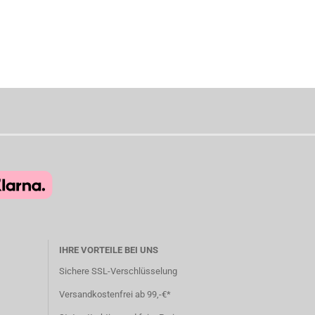
IHRE VORTEILE BEI UNS
Sichere SSL-Verschlüsselung
Versandkostenfrei ab 99,-€*