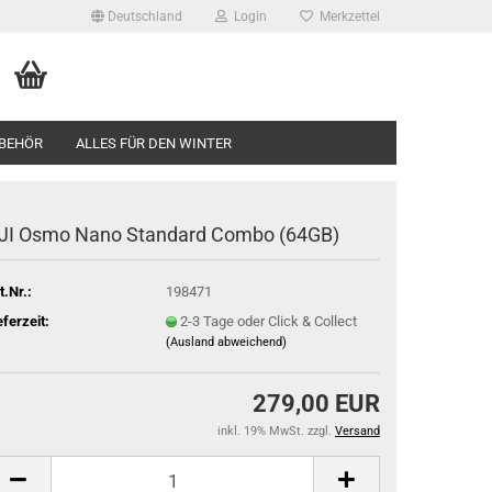
Deutschland
Login
Merkzettel
BEHÖR
ALLES FÜR DEN WINTER
JI Osmo Nano Standard Combo (64GB)
t.Nr.:
198471
eferzeit:
2-3 Tage oder Click & Collect
(Ausland abweichend)
279,00 EUR
inkl. 19% MwSt. zzgl.
Versand