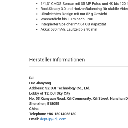
1/1,3"-CMOS-Sensor mit 35 MP Fotos und 4K bis 120 
RockSteady 3.0 und HorizonBalancing für stabile Vide
Ultraleichtes Design mit nur 52 g Gewicht
Wasserdicht bis 10 m nach IPX8
Integrierter Speicher mit 64 GB Kapazität
Akku: 530 mAh, Laufzeit bis 90 min
Hersteller Informationen
DJI
Luo Jianyong
Address: SZ DJI Technology Co., Ltd.
Lobby of T2, DJI Sky City
No. 53 Xianyuan Road, Xili Community, Xili Street, Nanshan Di
Shenzhen, 518055
China
Telephone +86-15014068130
Email:
dept-ip@dji.com