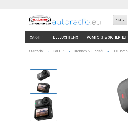
Alle
CAR-HIFI
BELEUCHTUNG
KOMFORT & SICHERHEI
»
»
»
Startseite
Car-Hifi
Drohnen & Zubehör
DJI Osmo