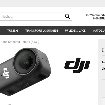
Suche...
Ihr Warenkorb
0,00 EUR
T
TUNING
TRANSPORTLÖSUNGEN
PFLEGE & LACK
AUTOZU
 Nano Standard Combo (64GB)
D
Ar
Li