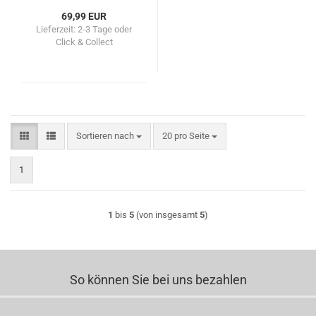
69,99 EUR
Lieferzeit:
2-3 Tage oder
Click & Collect
Sortieren nach
pro Seite
Sortieren nach
20 pro Seite
1
1
bis
5
(von insgesamt
5
)
So können Sie bei uns bezahlen