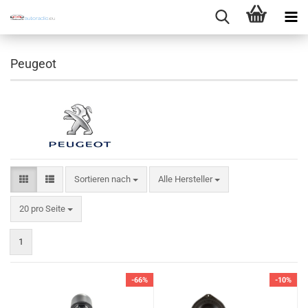
Peugeot
Sortieren nach
Sortieren nach
Alle Hersteller
pro Seite
20 pro Seite
1
-66%
-10%