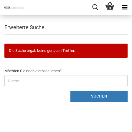
Erweiterte Suche
Die Suche ergab keine genauen Treffer.
MÖCHTEN
Möchten Sie noch einmal suchen?
SIE
NOCH
EINMAL
SUCHEN?
SUCHEN