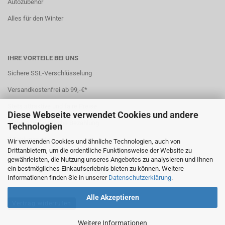
Autozubehör
Alles für den Winter
IHRE VORTEILE BEI UNS
Sichere SSL-Verschlüsselung
Versandkostenfrei ab 99,-€*
Stets attraktive und faire Preise
Diese Webseite verwendet Cookies und andere
Sichere und einfache Bezahlung
Technologien
7 Zahlungsarten
Wir verwenden Cookies und ähnliche Technologien, auch von
Drittanbietern, um die ordentliche Funktionsweise der Website zu
Schneller Versand
gewährleisten, die Nutzung unseres Angebotes zu analysieren und Ihnen
ein bestmögliches Einkaufserlebnis bieten zu können. Weitere
*(
Ausland abweichend
)
Informationen finden Sie in unserer
Datenschutzerklärung
.
Alle Akzeptieren
Vertrag widerrufen
Weitere Informationen