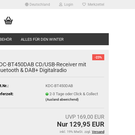
Deutschland
Login
Merkzettel
BEHÖR
ALLES FÜR DEN WINTER
-23%
DC-BT450DAB CD/USB-Receiver mit
luetooth & DAB+ Digitalradio
t.Nr.:
KDC-BT450DAB
eferzeit:
2-3 Tage oder Click & Collect
(Ausland abweichend)
UVP 169,00 EUR
Nur 129,95 EUR
inkl. 19% MwSt. zzgl.
Versand