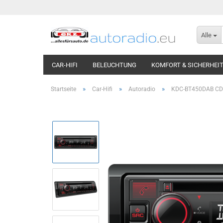
Alle
CAR-HIFI
BELEUCHTUNG
KOMFORT & SICHERHEI
»
»
»
Startseite
Car-Hifi
Autoradio
KDC-BT450DAB CD/U