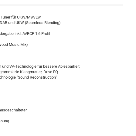
ce Tuner für UKW/MW/LW
n DAB und UKW (Seamless Blending)
ergabe inkl. AVRCP 1.6 Profil
nwood Music Mix)
 und VA-Technologie für bessere Ablesbarkeit
grammierte Klangmuster, Drive EQ
chnologie "Sound Reconstruction"
ausgeschalteter
ienung