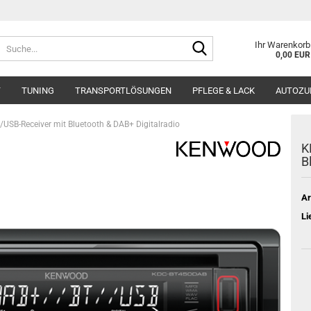
Suche...
Ihr Warenkorb
0,00 EUR
T
TUNING
TRANSPORTLÖSUNGEN
PFLEGE & LACK
AUTOZU
SB-Receiver mit Bluetooth & DAB+ Digitalradio
K
B
Ar
Li