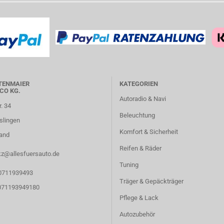
TENMAIER
KATEGORIEN
CO KG.
Autoradio & Navi
r. 34
Beleuchtung
slingen
Komfort & Sicherheit
and
Reifen & Räder
kz@allesfuersauto.de
Tuning
 0711939493
Träger & Gepäckträger
 071193949180
Pflege & Lack
Autozubehör