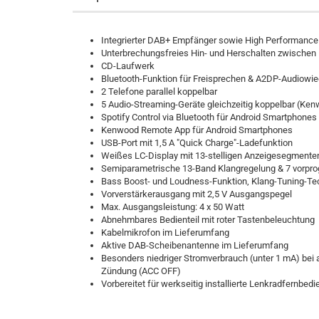
Integrierter DAB+ Empfänger sowie High Performan
Unterbrechungsfreies Hin- und Herschalten zwische
CD-Laufwerk
Bluetooth-Funktion für Freisprechen & A2DP-Audiowied
2 Telefone parallel koppelbar
5 Audio-Streaming-Geräte gleichzeitig koppelbar (Ke
Spotify Control via Bluetooth für Android Smartphones
Kenwood Remote App für Android Smartphones
USB-Port mit 1,5 A "Quick Charge"-Ladefunktion
Weißes LC-Display mit 13-stelligen Anzeigesegmenten
Semiparametrische 13-Band Klangregelung & 7 vorpro
Bass Boost- und Loudness-Funktion, Klang-Tuning-Te
Vorverstärkerausgang mit 2,5 V Ausgangspegel
Max. Ausgangsleistung: 4 x 50 Watt
Abnehmbares Bedienteil mit roter Tastenbeleuchtung
Kabelmikrofon im Lieferumfang
Aktive DAB-Scheibenantenne im Lieferumfang
Besonders niedriger Stromverbrauch (unter 1 mA) bei 
Zündung (ACC OFF)
Vorbereitet für werkseitig installierte Lenkradfernbed