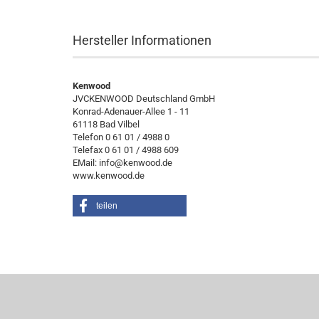
Hersteller Informationen
Kenwood
JVCKENWOOD Deutschland GmbH
Konrad-Adenauer-Allee 1 - 11
61118 Bad Vilbel
Telefon 0 61 01 / 4988 0
Telefax 0 61 01 / 4988 609
EMail: info@kenwood.de
www.kenwood.de
teilen