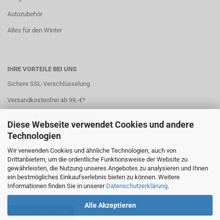
Autozubehör
Alles für den Winter
IHRE VORTEILE BEI UNS
Sichere SSL-Verschlüsselung
Versandkostenfrei ab 99,-€*
Stets attraktive und faire Preise
Diese Webseite verwendet Cookies und andere
Sichere und einfache Bezahlung
Technologien
7 Zahlungsarten
Wir verwenden Cookies und ähnliche Technologien, auch von
Drittanbietern, um die ordentliche Funktionsweise der Website zu
Schneller Versand
gewährleisten, die Nutzung unseres Angebotes zu analysieren und Ihnen
ein bestmögliches Einkaufserlebnis bieten zu können. Weitere
*(
Ausland abweichend
)
Informationen finden Sie in unserer
Datenschutzerklärung
.
Alle Akzeptieren
Vertrag widerrufen