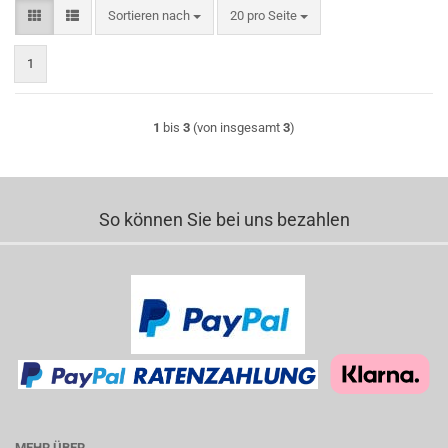
Sortieren nach
pro Seite
Sortieren nach
20 pro Seite
1
1
bis
3
(von insgesamt
3
)
So können Sie bei uns bezahlen
MEHR ÜBER...