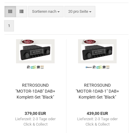
Sortieren nach
pro Seite
Sortieren nach
20 pro Seite
1
RETROSOUND
RETROSOUND
"MOTOR-1DAB" DAB+
"MOTOR-1DAB-1" DAB+
Komplett-Set "Black"
Komplett-Set "Black"
mit Zubehör
mit Bluetooth
379,00 EUR
439,00 EUR
Lieferzeit:
2-3 Tage oder
Lieferzeit:
2-3 Tage oder
Click & Collect
Click & Collect