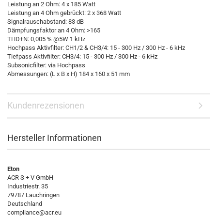
Leistung an 2 Ohm: 4 x 185 Watt
Leistung an 4 Ohm gebrückt: 2 x 368 Watt
Signalrauschabstand: 83 dB
Dämpfungsfaktor an 4 Ohm: >165
THD+N: 0,005 % @5W 1 kHz
Hochpass Aktivfilter: CH1/2 & CH3/4: 15 - 300 Hz / 300 Hz - 6 kHz
Tiefpass Aktivfilter: CH3/4: 15 - 300 Hz / 300 Hz - 6 kHz
Subsonicfilter: via Hochpass
Abmessungen: (L x B x H) 184 x 160 x 51 mm
Kundenrezensionen
Hersteller Informationen
Eton
ACR S + V GmbH
Industriestr. 35
79787 Lauchringen
Deutschland
compliance@acr.eu