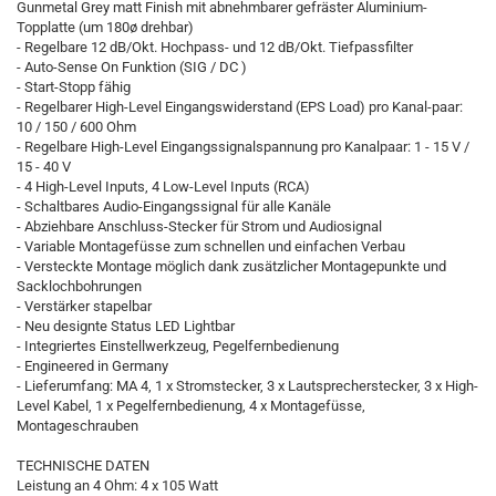
Gunmetal Grey matt Finish mit abnehmbarer gefräster Aluminium-
Topplatte (um 180ø drehbar)
- Regelbare 12 dB/Okt. Hochpass- und 12 dB/Okt. Tiefpassfilter
- Auto-Sense On Funktion (SIG / DC )
- Start-Stopp fähig
- Regelbarer High-Level Eingangswiderstand (EPS Load) pro Kanal-paar:
10 / 150 / 600 Ohm
- Regelbare High-Level Eingangssignalspannung pro Kanalpaar: 1 - 15 V /
15 - 40 V
- 4 High-Level Inputs, 4 Low-Level Inputs (RCA)
- Schaltbares Audio-Eingangssignal für alle Kanäle
- Abziehbare Anschluss-Stecker für Strom und Audiosignal
- Variable Montagefüsse zum schnellen und einfachen Verbau
- Versteckte Montage möglich dank zusätzlicher Montagepunkte und
Sacklochbohrungen
- Verstärker stapelbar
- Neu designte Status LED Lightbar
- Integriertes Einstellwerkzeug, Pegelfernbedienung
- Engineered in Germany
- Lieferumfang: MA 4, 1 x Stromstecker, 3 x Lautsprecherstecker, 3 x High-
Level Kabel, 1 x Pegelfernbedienung, 4 x Montagefüsse,
Montageschrauben
TECHNISCHE DATEN
Leistung an 4 Ohm: 4 x 105 Watt