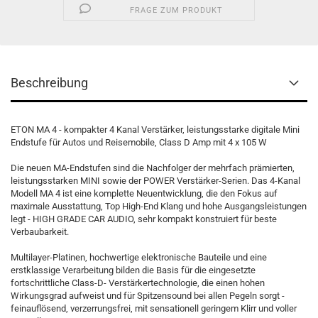
FRAGE ZUM PRODUKT
Beschreibung
ETON MA 4 - kompakter 4 Kanal Verstärker, leistungsstarke digitale Mini
Endstufe für Autos und Reisemobile, Class D Amp mit 4 x 105 W
Die neuen MA-Endstufen sind die Nachfolger der mehrfach prämierten,
leistungsstarken MINI sowie der POWER Verstärker-Serien. Das 4-Kanal
Modell MA 4 ist eine komplette Neuentwicklung, die den Fokus auf
maximale Ausstattung, Top High-End Klang und hohe Ausgangsleistungen
legt - HIGH GRADE CAR AUDIO, sehr kompakt konstruiert für beste
Verbaubarkeit.
Multilayer-Platinen, hochwertige elektronische Bauteile und eine
erstklassige Verarbeitung bilden die Basis für die eingesetzte
fortschrittliche Class-D- Verstärkertechnologie, die einen hohen
Wirkungsgrad aufweist und für Spitzensound bei allen Pegeln sorgt -
feinauflösend, verzerrungsfrei, mit sensationell geringem Klirr und voller