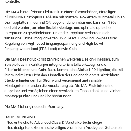
Kontrolle.
Die MA 4 bietet feinste Elektronik in einem formschönen, einteiligen
Aluminium- Druckguss Gehäuse mit mattem, eloxiertem Gunmetal Finish.
Die Topplatte mit dem ETON-Logo ist abnehmbar und kann um 180ø
gedreht werden, um eine flexible Montage und optimale optische
Integration zu gewährleisten. Unter der Topplatte verbergen sich
zahlreiche Einstellmöglichkeiten: 12 dB/Okt. High- und Lowpassfilter,
Regelung von High-Level Eingangsspannung und High-Level
Eingangswiderstand (EPS Load) sowie Gain.
Die MA 4 beeindruckt mit zahlreichen weiteren Design-Finessen, zum
Beispiel das im Kühlkörper integrierte Einstellwerkzeug für die
Filterfunktionen und Gain. Dazu kommt eine Status LED Lightbar, die mit
ihrem indirekten Licht das Einstellen der Regler erleichtert. Abziehbare
Steckverbindungen für Strom- und Audiosignal und variable
Montagefüsse runden die Ausstattung ab. Die MA- Endstufen sind
stapelbar und ermöglichen einen versteckten Einbau dank zusätzlicher
Montagepunkte und Sacklochbohrungen.
Die MA 4 ist engineered in Germany.
HAUPTMERKMALE
- Neu entwickelte Advanced Class-D Verstärkertechnologie
- Neu designtes extrem hochwertiges Aluminium Druckguss-Gehäuse in