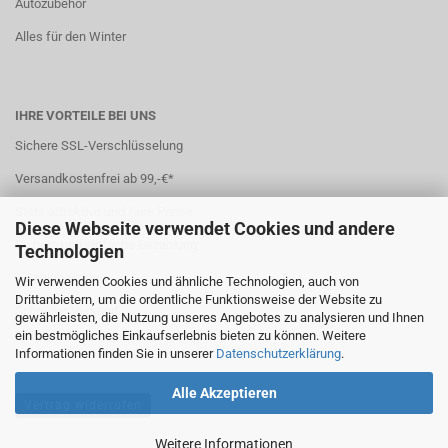
Autozubehör
Alles für den Winter
IHRE VORTEILE BEI UNS
Sichere SSL-Verschlüsselung
Versandkostenfrei ab 99,-€*
Stets attraktive und faire Preise
Diese Webseite verwendet Cookies und andere
Sichere und einfache Bezahlung
Technologien
7 Zahlungsarten
Wir verwenden Cookies und ähnliche Technologien, auch von
Drittanbietern, um die ordentliche Funktionsweise der Website zu
Schneller Versand
gewährleisten, die Nutzung unseres Angebotes zu analysieren und Ihnen
ein bestmögliches Einkaufserlebnis bieten zu können. Weitere
*(
Ausland abweichend
)
Informationen finden Sie in unserer
Datenschutzerklärung
.
Alle Akzeptieren
Vertrag widerrufen
Weitere Informationen