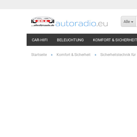
Alle
CAR-HIFI
BELEUCHTUNG
KOMFORT & SICHERHEI
»
»
Startseite
Komfort & Sicherheit
Sicherheitstechnik für