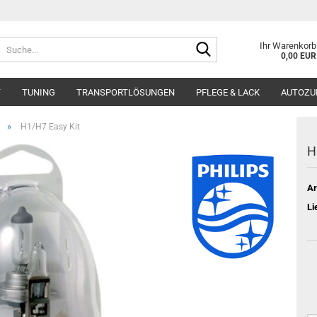
Suche...
Ihr Warenkorb
0,00 EUR
T
TUNING
TRANSPORTLÖSUNGEN
PFLEGE & LACK
AUTOZU
»
H1/H7 Easy Kit
H
Ar
Li