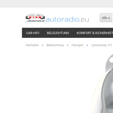
Alle
CAR-HIFI
BELEUCHTUNG
KOMFORT & SICHERHEI
»
»
»
Startseite
Beleuchtung
Halogen
Lampentyp: H1