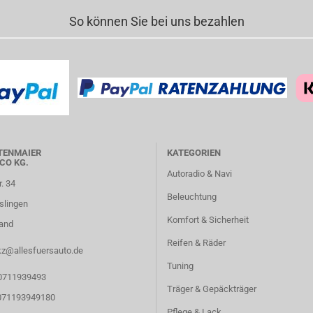
So können Sie bei uns bezahlen
TENMAIER
KATEGORIEN
CO KG.
Autoradio & Navi
r. 34
Beleuchtung
slingen
Komfort & Sicherheit
and
Reifen & Räder
kz@allesfuersauto.de
Tuning
 0711939493
Träger & Gepäckträger
 071193949180
Pflege & Lack