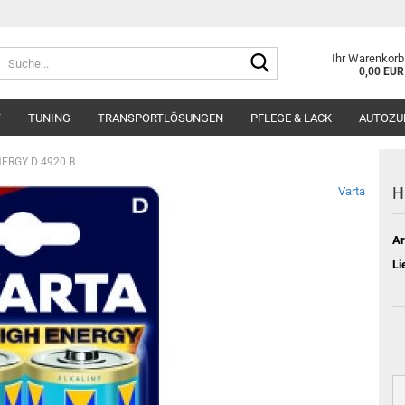
Suche...
Ihr Warenkorb
0,00 EUR
T
TUNING
TRANSPORTLÖSUNGEN
PFLEGE & LACK
AUTOZU
ERGY D 4920 B
H
Varta
Ar
Li