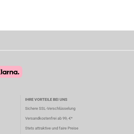
IHRE VORTEILE BEI UNS
Sichere SSL-Verschlüsselung
Versandkostenfrei ab 99,-€*
Stets attraktive und faire Preise