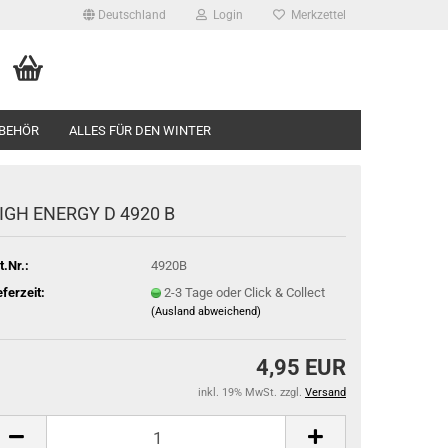
Deutschland
Login
Merkzettel
BEHÖR
ALLES FÜR DEN WINTER
IGH ENERGY D 4920 B
t.Nr.:
4920B
eferzeit:
2-3 Tage oder Click & Collect
(Ausland abweichend)
4,95 EUR
inkl. 19% MwSt. zzgl.
Versand