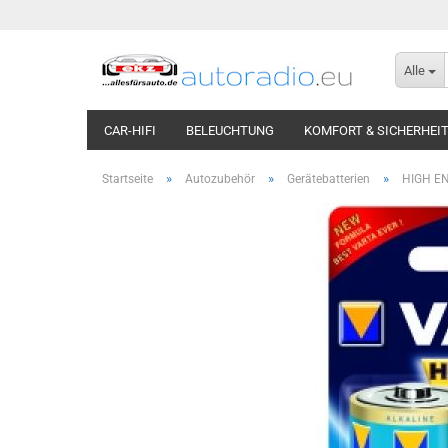
Alle
CAR-HIFI
BELEUCHTUNG
KOMFORT & SICHERHEI
»
»
»
Startseite
Autozubehör
Gerätebatterien
HIGH EN