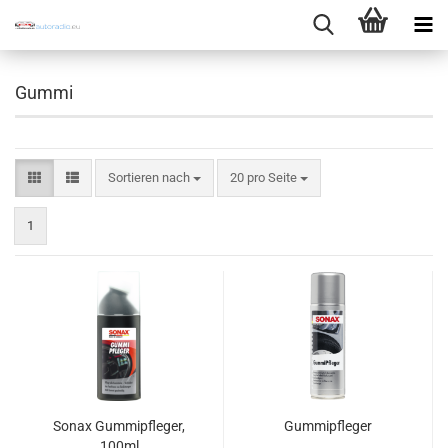
Gummi
Sortieren nach
pro Seite
Sortieren nach
20 pro Seite
1
Sonax Gummipfleger,
Gummipfleger
100ml