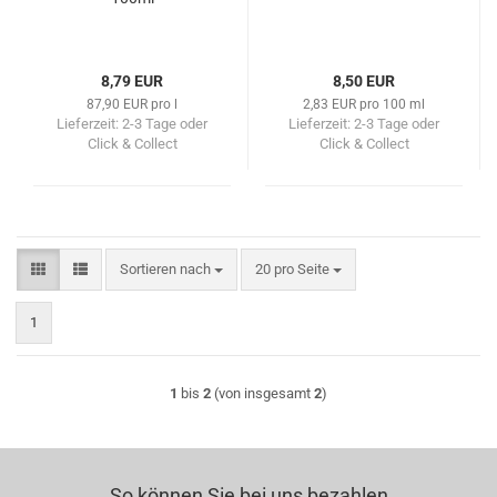
8,79 EUR
8,50 EUR
87,90 EUR pro l
2,83 EUR pro 100 ml
Lieferzeit:
2-3 Tage oder
Lieferzeit:
2-3 Tage oder
Click & Collect
Click & Collect
Sortieren nach
pro Seite
Sortieren nach
20 pro Seite
1
1
bis
2
(von insgesamt
2
)
So können Sie bei uns bezahlen