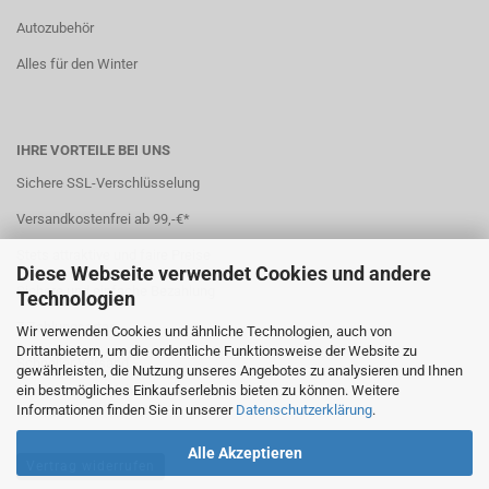
Autozubehör
Alles für den Winter
IHRE VORTEILE BEI UNS
Sichere SSL-Verschlüsselung
Versandkostenfrei ab 99,-€*
Stets attraktive und faire Preise
Diese Webseite verwendet Cookies und andere
Sichere und einfache Bezahlung
Technologien
7 Zahlungsarten
Wir verwenden Cookies und ähnliche Technologien, auch von
Drittanbietern, um die ordentliche Funktionsweise der Website zu
Schneller Versand
gewährleisten, die Nutzung unseres Angebotes zu analysieren und Ihnen
ein bestmögliches Einkaufserlebnis bieten zu können. Weitere
*(
Ausland abweichend
)
Informationen finden Sie in unserer
Datenschutzerklärung
.
Alle Akzeptieren
Vertrag widerrufen