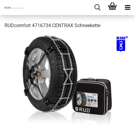
RUDcomfort 4716734 CENTRAX Schneekette