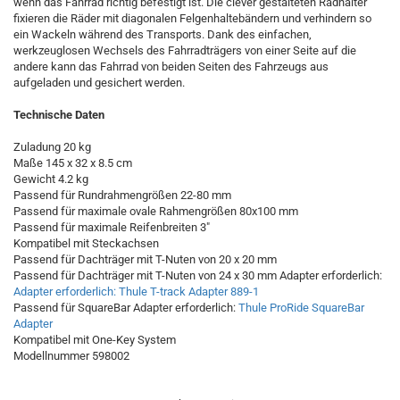
wenn das Fahrrad richtig befestigt ist. Die clever gestalteten Radhalter
fixieren die Räder mit diagonalen Felgenhaltebändern und verhindern so
ein Wackeln während des Transports. Dank des einfachen,
werkzeuglosen Wechsels des Fahrradträgers von einer Seite auf die
andere kann das Fahrrad von beiden Seiten des Fahrzeugs aus
aufgeladen und gesichert werden.
Technische Daten
Zuladung 20 kg
Maße 145 x 32 x 8.5 cm
Gewicht 4.2 kg
Passend für Rundrahmengrößen 22-80 mm
Passend für maximale ovale Rahmengrößen 80x100 mm
Passend für maximale Reifenbreiten 3"
Kompatibel mit Steckachsen
Passend für Dachträger mit T-Nuten von 20 x 20 mm
Passend für Dachträger mit T-Nuten von 24 x 30 mm Adapter erforderlich:
Adapter erforderlich: Thule T-track Adapter 889-1
Passend für SquareBar Adapter erforderlich:
Thule ProRide SquareBar
Adapter
Kompatibel mit One-Key System
Modellnummer 598002