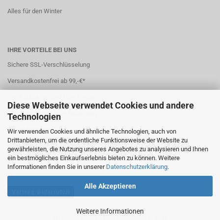
Alles für den Winter
IHRE VORTEILE BEI UNS
Sichere SSL-Verschlüsselung
Versandkostenfrei ab 99,-€*
Stets attraktive und faire Preise
Diese Webseite verwendet Cookies und andere
Sichere und einfache Bezahlung
Technologien
7 Zahlungsarten
Wir verwenden Cookies und ähnliche Technologien, auch von
Drittanbietern, um die ordentliche Funktionsweise der Website zu
Schneller Versand
gewährleisten, die Nutzung unseres Angebotes zu analysieren und Ihnen
ein bestmögliches Einkaufserlebnis bieten zu können. Weitere
*(
Ausland abweichend
)
Informationen finden Sie in unserer
Datenschutzerklärung
.
Alle Akzeptieren
Vertrag widerrufen
Weitere Informationen
Webshop erstellen
mit Gambio.de © 2026