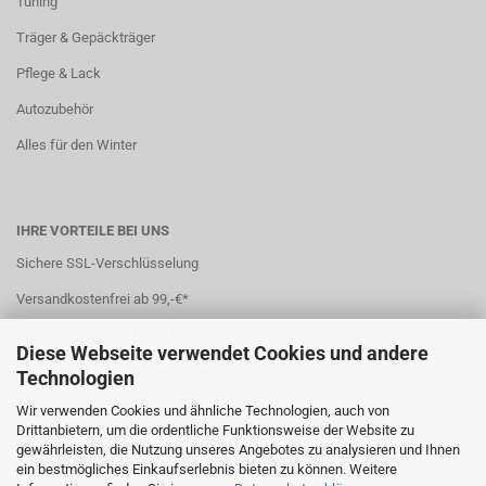
Tuning
Träger & Gepäckträger
Pflege & Lack
Autozubehör
Alles für den Winter
IHRE VORTEILE BEI UNS
Sichere SSL-Verschlüsselung
Versandkostenfrei ab 99,-€*
Stets attraktive und faire Preise
Diese Webseite verwendet Cookies und andere
Sichere und einfache Bezahlung
Technologien
7 Zahlungsarten
Wir verwenden Cookies und ähnliche Technologien, auch von
Drittanbietern, um die ordentliche Funktionsweise der Website zu
Schneller Versand
gewährleisten, die Nutzung unseres Angebotes zu analysieren und Ihnen
ein bestmögliches Einkaufserlebnis bieten zu können. Weitere
*(
Ausland abweichend
)