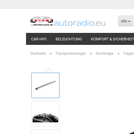
Alle
CAR-HIFI
BELEUCHTUNG
KOMFORT & SICHERHEI
»
»
»
Startseite
Transportlösungen
Dachträger
Träger