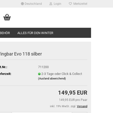
Deutschland
Login
Merkzettel
BEHÖR
ALLES FÜR DEN WINTER
ingbar Evo 118 silber
t.Nr.:
711200
eferzeit:
2-3 Tage oder Click & Collect
(Ausland abweichend)
149,95 EUR
149,95 EUR pro Paar
inkl. 19% MwSt. zzgl.
Versand