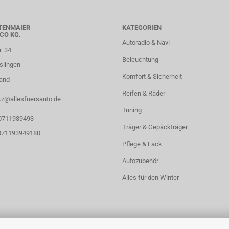
TENMAIER
KATEGORIEN
CO KG.
Autoradio & Navi
r. 34
Beleuchtung
slingen
Komfort & Sicherheit
and
Reifen & Räder
kz@allesfuersauto.de
Tuning
 0711939493
Träger & Gepäckträger
 071193949180
Pflege & Lack
Autozubehör
Alles für den Winter