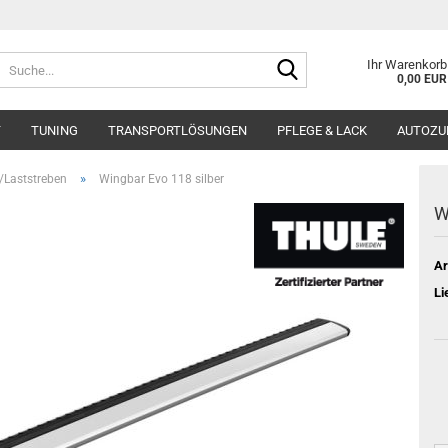
Suche...
Ihr Warenkorb
0,00 EUR
T
TUNING
TRANSPORTLÖSUNGEN
PFLEGE & LACK
AUTOZU
»
/Laststreben
Wingbar Evo 118 silber
W
Ar
Li