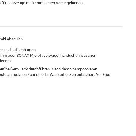
 für Fahrzeuge mit keramischen Versiegelungen.
ahl abspülen.
sen und aufschäumen.
hwamm oder SONAX Microfaserwaschhandschuh waschen.
ledern.
r auf heißem Lack durchführen. Nach dem Shampoonieren
este antrocknen können oder Wasserflecken entstehen. Vor Frost