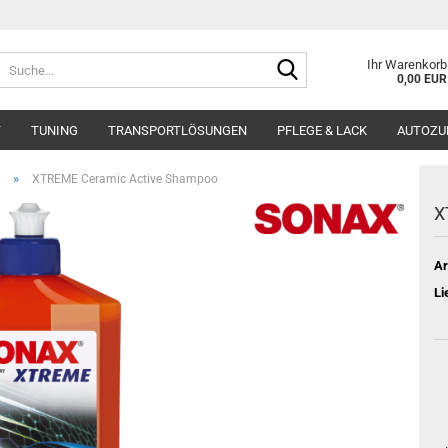
Suche...
Ihr Warenkorb
0,00 EUR
T
TUNING
TRANSPORTLÖSUNGEN
PFLEGE & LACK
AUTOZU
»
XTREME Ceramic Active Shampoo
X
Ar
Li