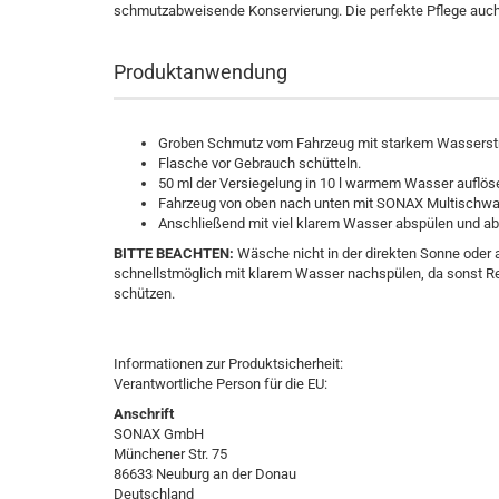
schmutzabweisende Konservierung. Die perfekte Pflege auch
Produktanwendung
Groben Schmutz vom Fahrzeug mit starkem Wasserstr
Flasche vor Gebrauch schütteln.
50 ml der Versiegelung in 10 l warmem Wasser auflö
Fahrzeug von oben nach unten mit SONAX Multisc
Anschließend mit viel klarem Wasser abspülen und ab
BITTE BEACHTEN:
Wäsche nicht in der direkten Sonne ode
schnellstmöglich mit klarem Wasser nachspülen, da sonst R
schützen.
Informationen zur Produktsicherheit:
Verantwortliche Person für die EU:
Anschrift
SONAX GmbH
Münchener Str. 75
86633 Neuburg an der Donau
Deutschland