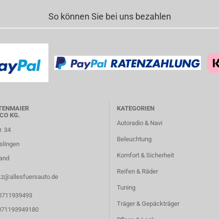
So können Sie bei uns bezahlen
TENMAIER
KATEGORIEN
CO KG.
Autoradio & Navi
r. 34
Beleuchtung
slingen
Komfort & Sicherheit
and
Reifen & Räder
kz@allesfuersauto.de
Tuning
 0711939493
Träger & Gepäckträger
 071193949180