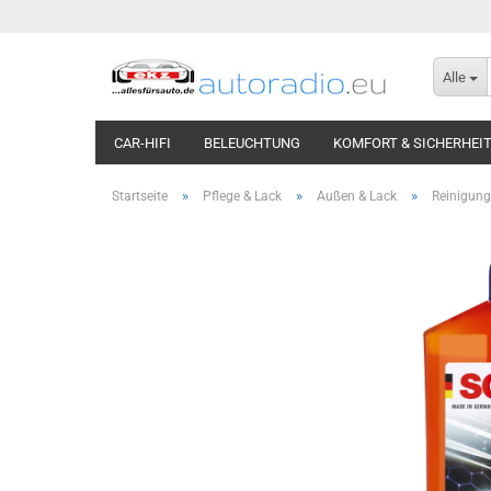
Alle
CAR-HIFI
BELEUCHTUNG
KOMFORT & SICHERHEI
»
»
»
Startseite
Pflege & Lack
Außen & Lack
Reinigung