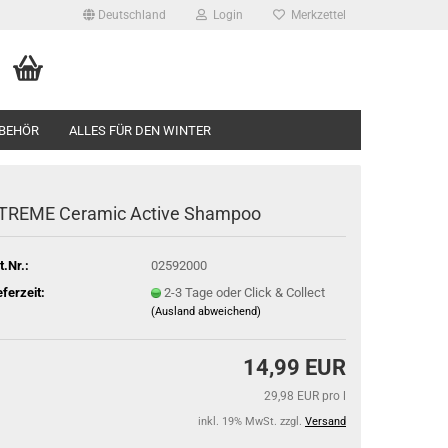
Deutschland
Login
Merkzettel
BEHÖR
ALLES FÜR DEN WINTER
TREME Ceramic Active Shampoo
t.Nr.:
02592000
eferzeit:
2-3 Tage oder Click & Collect
(Ausland abweichend)
14,99 EUR
29,98 EUR pro l
inkl. 19% MwSt. zzgl.
Versand