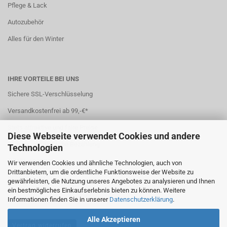
Pflege & Lack
Autozubehör
Alles für den Winter
IHRE VORTEILE BEI UNS
Sichere SSL-Verschlüsselung
Versandkostenfrei ab 99,-€*
Stets attraktive und faire Preise
Diese Webseite verwendet Cookies und andere
Sichere und einfache Bezahlung
Technologien
7 Zahlungsarten
Wir verwenden Cookies und ähnliche Technologien, auch von
Drittanbietern, um die ordentliche Funktionsweise der Website zu
Schneller Versand
gewährleisten, die Nutzung unseres Angebotes zu analysieren und Ihnen
ein bestmögliches Einkaufserlebnis bieten zu können. Weitere
*(
Ausland abweichend
)
Informationen finden Sie in unserer
Datenschutzerklärung
.
Alle Akzeptieren
Vertrag widerrufen