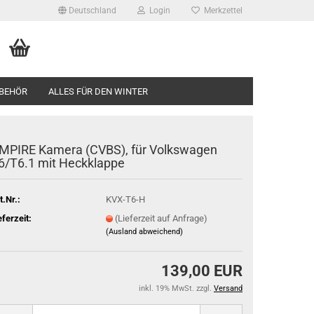
Deutschland
Login
Merkzettel
BEHÖR
ALLES FÜR DEN WINTER
MPIRE Kamera (CVBS), für Volkswagen
6/T6.1 mit Heckklappe
t.Nr.:
KVX-T6-H
eferzeit:
(Lieferzeit auf Anfrage)
(Ausland abweichend)
139,00 EUR
inkl. 19% MwSt. zzgl.
Versand