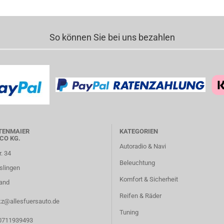
So können Sie bei uns bezahlen
TENMAIER
KATEGORIEN
CO KG.
Autoradio & Navi
r. 34
Beleuchtung
slingen
Komfort & Sicherheit
and
Reifen & Räder
kz@allesfuersauto.de
Tuning
 0711939493