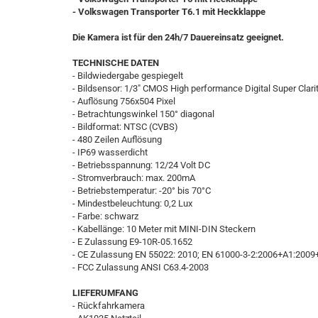
-
Volkswagen
Transporter T6.1 mit Heckklappe
Die Kamera ist für den 24h/7 Dauereinsatz geeignet.
TECHNISCHE DATEN
- Bildwiedergabe gespiegelt
- Bildsensor: 1/3" CMOS High performance Digital Super Clar
- Auflösung 756x504 Pixel
- Betrachtungswinkel 150° diagonal
- Bildformat: NTSC (CVBS)
- 480 Zeilen Auflösung
- IP69 wasserdicht
- Betriebsspannung: 12/24 Volt DC
- Stromverbrauch: max. 200mA
- Betriebstemperatur: -20° bis 70°C
- Mindestbeleuchtung: 0,2 Lux
- Farbe: schwarz
- Kabellänge: 10 Meter mit MINI-DIN Steckern
- E Zulassung E9-10R-05.1652
- CE Zulassung EN 55022: 2010; EN 61000-3-2:2006+A1:2009
- FCC Zulassung ANSI C63.4-2003
LIEFERUMFANG
- Rückfahrkamera