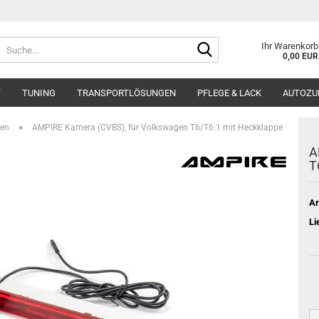
Suche...
Ihr Warenkorb
0,00 EUR
T
TUNING
TRANSPORTLÖSUNGEN
PFLEGE & LACK
AUTOZU
»
en
AMPIRE Kamera (CVBS), für Volkswagen T6/T6.1 mit Heckklappe
A
T
Ar
Li