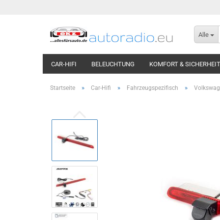
Alle
CAR-HIFI
BELEUCHTUNG
KOMFORT & SICHERHEI
»
»
»
Startseite
Car-Hifi
Fahrzeugspezifisch
Volkswag