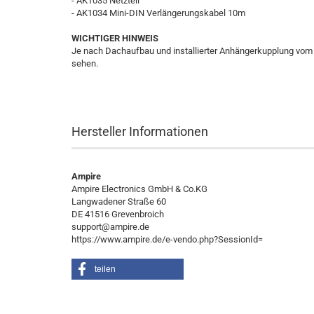
- AK1035 Netzteil
- AK1034 Mini-DIN Verlängerungskabel 10m
WICHTIGER HINWEIS
Je nach Dachaufbau und installierter Anhängerkupplung vom
sehen.
Hersteller Informationen
Ampire
Ampire Electronics GmbH & Co.KG
Langwadener Straße 60
DE 41516 Grevenbroich
support@ampire.de
https://www.ampire.de/e-vendo.php?SessionId=
teilen