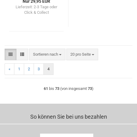
Nur 29,95 EUR
Lieferzeit:
2-3 Tage oder
Click & Collect
Sortieren nach
pro Seite
Sortieren nach
20 pro Seite
«
1
2
3
4
61
bis
73
(von insgesamt
73
)
So können Sie bei uns bezahlen