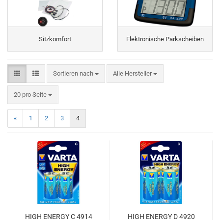
Sitzkomfort
Elektronische Parkscheiben
Sortieren nach
Sortieren nach
Alle Hersteller
pro Seite
20 pro Seite
«
1
2
3
4
HIGH ENERGY C 4914
HIGH ENERGY D 4920