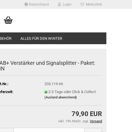
Deutschland
Login
Merkzettel
BEHÖR
ALLES FÜR DEN WINTER
AB+ Verstärker und Signalsplitter - Paket:
IN
t.Nr.:
203.119-66
eferzeit:
2-3 Tage oder Click & Collect
(Ausland abweichend)
79,90 EUR
inkl. 19% MwSt. zzgl.
Versand