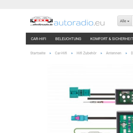
Alle
CAR-HIFI
BELEUCHTUNG
KOMFORT & SICHERHEI
»
»
»
»
Startseite
Car-Hifi
Hifi Zubehör
Antennen
D