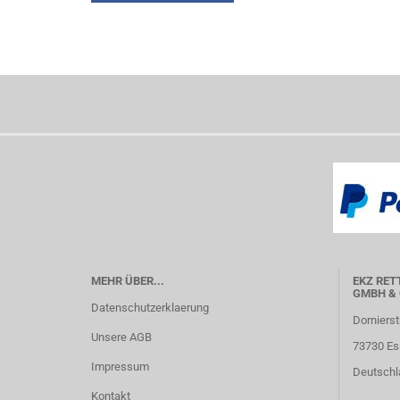
MEHR ÜBER...
EKZ RET
GMBH & 
Datenschutzerklaerung
Dornierst
Unsere AGB
73730 Es
Impressum
Deutschl
Kontakt