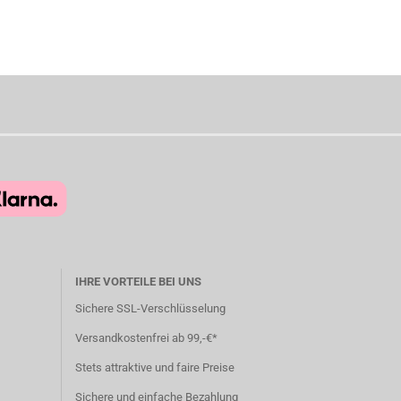
IHRE VORTEILE BEI UNS
Sichere SSL-Verschlüsselung
Versandkostenfrei ab 99,-€*
Stets attraktive und faire Preise
Sichere und einfache Bezahlung