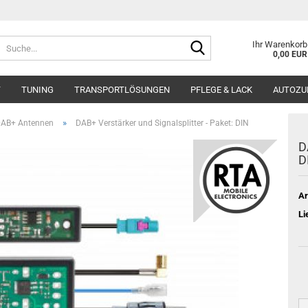
Suche...
Ihr Warenkorb
0,00 EUR
T
TUNING
TRANSPORTLÖSUNGEN
PFLEGE & LACK
AUTOZU
»
AB+ Antennen
DAB+ Verstärker und Signalsplitter - Paket: DIN
D
D
Ar
Li