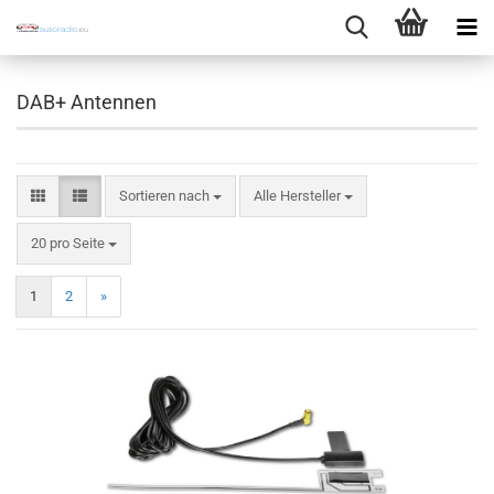
DAB+ Antennen
Sortieren nach
Sortieren nach
Alle Hersteller
pro Seite
20 pro Seite
1
2
»