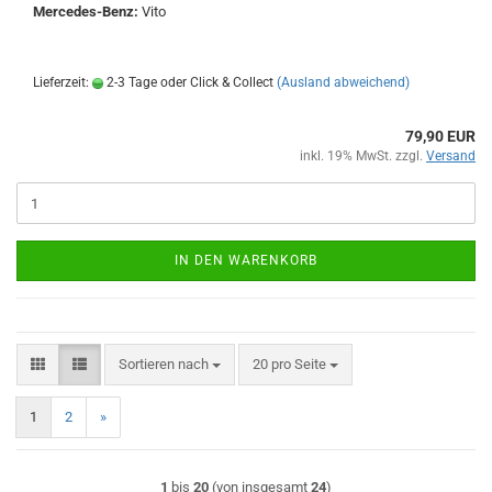
Mercedes-Benz:
Vito
Lieferzeit:
2-3 Tage oder Click & Collect
(Ausland abweichend)
79,90 EUR
inkl. 19% MwSt. zzgl.
Versand
IN DEN WARENKORB
Sortieren nach
pro Seite
Sortieren nach
20 pro Seite
1
2
»
1
bis
20
(von insgesamt
24
)