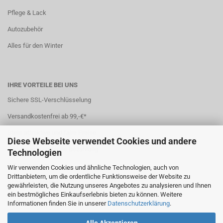
Pflege & Lack
Autozubehör
Alles für den Winter
IHRE VORTEILE BEI UNS
Sichere SSL-Verschlüsselung
Versandkostenfrei ab 99,-€*
Stets attraktive und faire Preise
Diese Webseite verwendet Cookies und andere
Sichere und einfache Bezahlung
Technologien
7 Zahlungsarten
Wir verwenden Cookies und ähnliche Technologien, auch von
Drittanbietern, um die ordentliche Funktionsweise der Website zu
Schneller Versand
gewährleisten, die Nutzung unseres Angebotes zu analysieren und Ihnen
ein bestmögliches Einkaufserlebnis bieten zu können. Weitere
*(
Ausland abweichend
)
Informationen finden Sie in unserer
Datenschutzerklärung
.