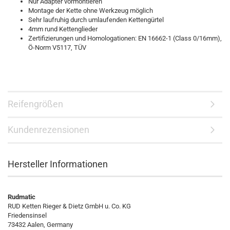
Nur Adapter vormontieren
Montage der Kette ohne Werkzeug möglich
Sehr laufruhig durch umlaufenden Kettengürtel
4mm rund Kettenglieder
Zertifizierungen und Homologationen: EN 16662-1 (Class 0/16mm),
Ö-Norm V5117, TÜV
Reifengrößen
Kundenrezensionen
Hersteller Informationen
Rudmatic
RUD Ketten Rieger & Dietz GmbH u. Co. KG
Friedensinsel
73432 Aalen, Germany