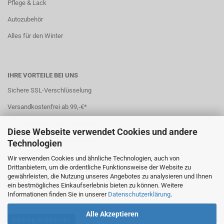
Pflege & Lack
Autozubehör
Alles für den Winter
IHRE VORTEILE BEI UNS
Sichere SSL-Verschlüsselung
Versandkostenfrei ab 99,-€*
Stets attraktive und faire Preise
Diese Webseite verwendet Cookies und andere
Sichere und einfache Bezahlung
Technologien
7 Zahlungsarten
Wir verwenden Cookies und ähnliche Technologien, auch von
Drittanbietern, um die ordentliche Funktionsweise der Website zu
Schneller Versand
gewährleisten, die Nutzung unseres Angebotes zu analysieren und Ihnen
ein bestmögliches Einkaufserlebnis bieten zu können. Weitere
*(
Ausland abweichend
)
Informationen finden Sie in unserer
Datenschutzerklärung
.
Alle Akzeptieren
Vertrag widerrufen