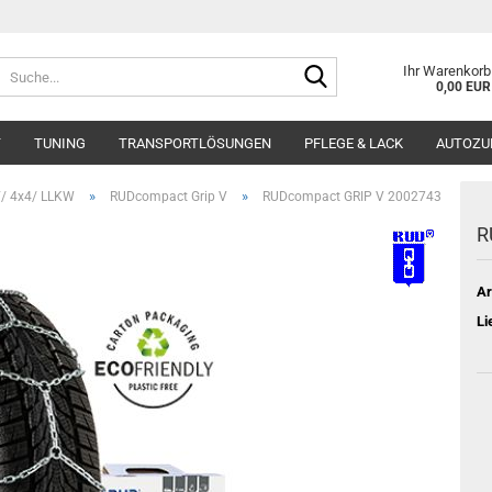
Suche...
Ihr Warenkorb
0,00 EUR
T
TUNING
TRANSPORTLÖSUNGEN
PFLEGE & LACK
AUTOZU
»
»
/ 4x4/ LLKW
RUDcompact Grip V
RUDcompact GRIP V 2002743
R
Ar
Li