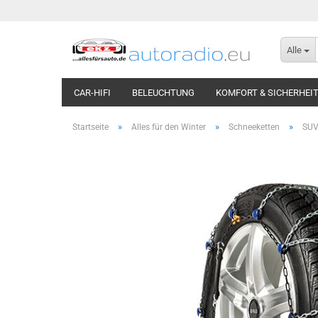
Alle
CAR-HIFI
BELEUCHTUNG
KOMFORT & SICHERHEI
»
»
»
Startseite
Alles für den Winter
Schneeketten
SUV