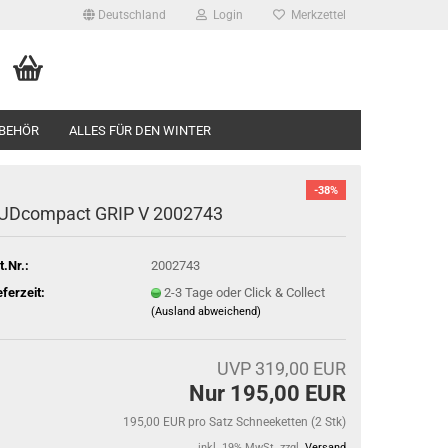
Deutschland
Login
Merkzettel
BEHÖR
ALLES FÜR DEN WINTER
-38%
UDcompact GRIP V 2002743
t.Nr.:
2002743
eferzeit:
2-3 Tage oder Click & Collect
(Ausland abweichend)
UVP 319,00 EUR
Nur 195,00 EUR
195,00 EUR pro Satz Schneeketten (2 Stk)
inkl. 19% MwSt. zzgl.
Versand