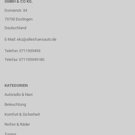
GMBH & CO KG.
Dornierstr. 34
73730 Esslingen
Deutschland
E-Mail: ekz@allesfuersauto.de
Telefon: 0711939493
Telefax: 071193949180
KATEGORIEN
Autoradio & Navi
Beleuchtung
Komfort & Sicherheit
Reifen & Räder
Tuning