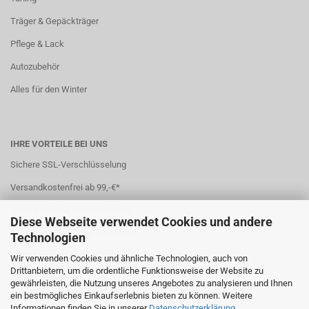
Träger & Gepäckträger
Pflege & Lack
Autozubehör
Alles für den Winter
IHRE VORTEILE BEI UNS
Sichere SSL-Verschlüsselung
Versandkostenfrei ab 99,-€*
Stets attraktive und faire Preise
Diese Webseite verwendet Cookies und andere
Sichere und einfache Bezahlung
Technologien
7 Zahlungsarten
Wir verwenden Cookies und ähnliche Technologien, auch von
Drittanbietern, um die ordentliche Funktionsweise der Website zu
Schneller Versand
gewährleisten, die Nutzung unseres Angebotes zu analysieren und Ihnen
ein bestmögliches Einkaufserlebnis bieten zu können. Weitere
*(
Ausland abweichend
)
Informationen finden Sie in unserer
Datenschutzerklärung
.