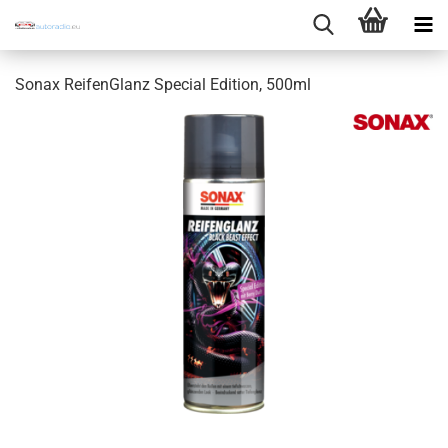
Sonax ReifenGlanz Special Edition, 500ml