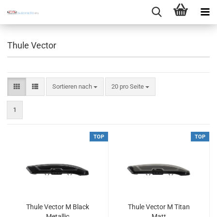
Thule Vector
Sortieren nach
pro Seite
Sortieren nach
20 pro Seite
1
TOP
TOP
Thule Vector M Black
Thule Vector M Titan
Metallic
Matt