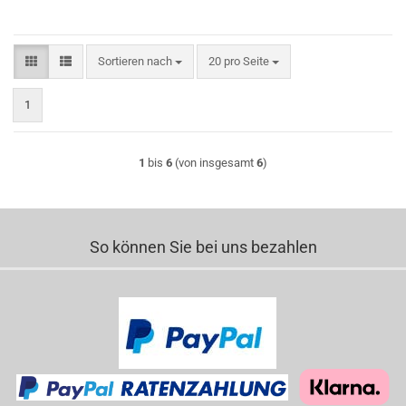
Sortieren nach
pro Seite
Sortieren nach
20 pro Seite
1
1
bis
6
(von insgesamt
6
)
So können Sie bei uns bezahlen