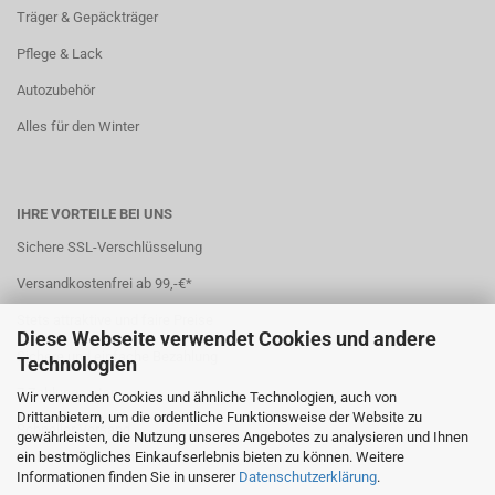
Träger & Gepäckträger
Pflege & Lack
Autozubehör
Alles für den Winter
IHRE VORTEILE BEI UNS
Sichere SSL-Verschlüsselung
Versandkostenfrei ab 99,-€*
Stets attraktive und faire Preise
Diese Webseite verwendet Cookies und andere
Sichere und einfache Bezahlung
Technologien
7 Zahlungsarten
Wir verwenden Cookies und ähnliche Technologien, auch von
Drittanbietern, um die ordentliche Funktionsweise der Website zu
Schneller Versand
gewährleisten, die Nutzung unseres Angebotes zu analysieren und Ihnen
ein bestmögliches Einkaufserlebnis bieten zu können. Weitere
*(
Ausland abweichend
)
Informationen finden Sie in unserer
Datenschutzerklärung
.