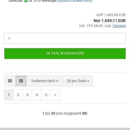
Lieferzeit:
ca. 5-10 Werktage
(Ausland abweichend)
UVP 1.689,80 EUR
Nur 1.639,11 EUR
inkl. 19% MwSt. zzgl.
Versand
IN DEN WARENKORB
Sortieren nach
pro Seite
Sortieren nach
20 pro Seite
1
2
3
4
5
»
1
bis
20
(von insgesamt
88
)