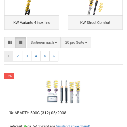
KW Variante 4 inox-line
KW Street Comfort
Sortieren nach
pro Seite
Sortieren nach
20 pro Seite
1
2
3
4
5
»
-3%
für ABARTH 500C (312) 05/2008-
Lieferzeit:
ca. 5-10 Werktage
(Ausland abweichend)