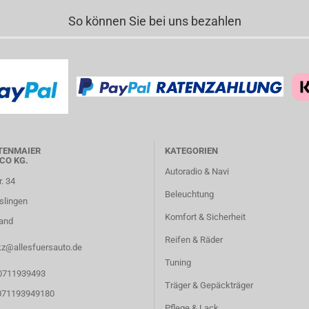
So können Sie bei uns bezahlen
TENMAIER
KATEGORIEN
CO KG.
Autoradio & Navi
r. 34
Beleuchtung
slingen
Komfort & Sicherheit
and
Reifen & Räder
kz@allesfuersauto.de
Tuning
 0711939493
Träger & Gepäckträger
 071193949180
Pflege & Lack