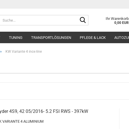
Suche...
Ihr Warenkorb
0,00 EUR
T
TUNING
TRANSPORTLÖSUNGEN
PFLEGE & LACK
AUTOZU
»
KW Variante 4 inox-line
pyder 4S9, 42 05/2016- 5.2 FSI RWS - 397kW
 VARIANTE 4 ALUMINIUM