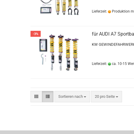
Lieferzeit:
Produktion m
für AUDI A7 Sportba
-3%
KW GEWINDEFAHRWERK
Lieferzeit:
ca. 10-15 We
Sortieren nach
pro Seite
Sortieren nach
20 pro Seite