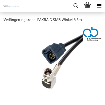
Verlängerungskabel FAKRA-C SMB Winkel 6,5m