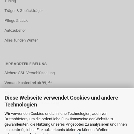
Tuning
Träger & Gepäckträger
Pflege & Lack
Autozubehör
Alles für den Winter
IHRE VORTEILE BEI UNS
Sichere SSL-Verschlüsselung
Versandkostenfrei ab 99,-€*
Stets attraktive und faire Preise
Diese Webseite verwendet Cookies und andere
Sichere und einfache Bezahlung
Technologien
7 Zahlungsarten
Wir verwenden Cookies und ähnliche Technologien, auch von
Drittanbietern, um die ordentliche Funktionsweise der Website zu
Schneller Versand
gewährleisten, die Nutzung unseres Angebotes zu analysieren und Ihnen
ein bestmögliches Einkaufserlebnis bieten zu können. Weitere
*(
Ausland abweichend
)