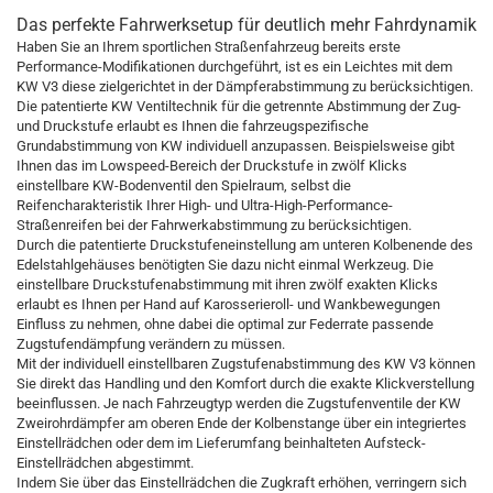
Das perfekte Fahrwerksetup für deutlich mehr Fahrdynamik
Haben Sie an Ihrem sportlichen Straßenfahrzeug bereits erste
Performance-Modifikationen durchgeführt, ist es ein Leichtes mit dem
KW V3 diese zielgerichtet in der Dämpferabstimmung zu berücksichtigen.
Die patentierte KW Ventiltechnik für die getrennte Abstimmung der Zug-
und Druckstufe erlaubt es Ihnen die fahrzeugspezifische
Grundabstimmung von KW individuell anzupassen. Beispielsweise gibt
Ihnen das im Lowspeed-Bereich der Druckstufe in zwölf Klicks
einstellbare KW-Bodenventil den Spielraum, selbst die
Reifencharakteristik Ihrer High- und Ultra-High-Performance-
Straßenreifen bei der Fahrwerkabstimmung zu berücksichtigen.
Durch die patentierte Druckstufeneinstellung am unteren Kolbenende des
Edelstahlgehäuses benötigten Sie dazu nicht einmal Werkzeug. Die
einstellbare Druckstufenabstimmung mit ihren zwölf exakten Klicks
erlaubt es Ihnen per Hand auf Karosserieroll- und Wankbewegungen
Einfluss zu nehmen, ohne dabei die optimal zur Federrate passende
Zugstufendämpfung verändern zu müssen.
Mit der individuell einstellbaren Zugstufenabstimmung des KW V3 können
Sie direkt das Handling und den Komfort durch die exakte Klickverstellung
beeinflussen. Je nach Fahrzeugtyp werden die Zugstufenventile der KW
Zweirohrdämpfer am oberen Ende der Kolbenstange über ein integriertes
Einstellrädchen oder dem im Lieferumfang beinhalteten Aufsteck-
Einstellrädchen abgestimmt.
Indem Sie über das Einstellrädchen die Zugkraft erhöhen, verringern sich