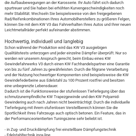
die Aufbaubewegungen an der Karosserie. Ihr Auto fährt sich dadurch
spurtreuer und Sie haben bei erhöhten Kurvengeschwindigkeiten noch
mehr Stabilität. Wechseln Sie beispielsweise von den freigegebenen
Rad/Reifenkombinationen Ihres Automobilherstellers zu größeren Felgen,
können Sie mit dem KW V3 das Fahrverhalten Ihres Autos und Ihrer neuen
Leichtmetallräder perfekt aufeinander abstimmen.
Hochwertig, individuell und langlebig
Schon während der Produktion wird das KW V3 ausgiebigen
Qualitätstests unterzogen und jeder einzelne Dämpfer überprüft. Nur so
werden wir unserem Anspruch gerecht, beim Einbau eines KW
Gewindefahrwerks V3 durch einen KW Fachhandelspartner eine Garantie
von bis zu fünf Jahren zu gewährleisten. Durch die filigrane Verarbeitung
und der Nutzung hochwertiger Komponenten sind beispielsweise die KW
Gewindefederbeine aus Edelstahl zu 100 Prozent rostfrei und besitzen
eine unbegrenzte Lebensdauer.
Dadurch ist die Funktionsweise der stufenlosen Tieferlegung über das
schmutzunempfindliche KW Trapezgewinde und den KW Polyamid-
Gewindering auch nach Jahren nicht beeinträchtigt. Durch die individuelle
Tieferlegung mit ihrem stufenlosen Verstellbereich können Sie die
Sportlichkeit Ihres Fahrzeugs auch optisch betonen. Ein Feature, das in
der Performanceorientierten Tuningszene sehr beliebt ist.
- in Zug- und Druckdämpfung frei einstellbare Dämpfungstechnik
- Edelstahltechnik inox-line