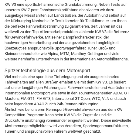
KW V3 eine sportlich-harmonische Grundabstimmung. Neben Tests auf
unserem KW 7-post Fahrdynamikprüfstand absolvieren wir dazu
ausgiebige Messfahrten auf Landstraßen, der Autobahn und selbst auf
der Nürburgring Nordschleife Testkilometer für Testkilometer, um Ihnen
die perfekte Fahrwerkabstimmung zu garantieren. Seit Jahren ist das
weltweit zu den Top-Aftermarketprodukten zählende KW V3 die Referenz
für Gewindefahrwerke. Mit seiner Dämpfercharakteristik, der
hochwertigen Verarbeitung und der ausgezeichneten Langlebigkeit
überzeugt es anspruchsvolle Sportwagenfahrer, Tuner, Groß- und
Kleinserienhersteller wie Alpina, MTM, Manthey, Oettinger und viele
weitere namhafte Unternehmen in der internationalen Automobilbranche.
Spitzentechnologie aus dem Motorsport
Viel mehr als eine sportliche Tieferlegung und ein ausgezeichnetes
Fahrverhalten auf allen Straßen erhalten Sie mit dem KW V3. Es basiert
auf unser langjährigen Erfahrung als Fahrwerkhersteller und Ausrüster im
internationalen Motorsport wie etwa in den Tourenwagenserien ADAC GT
Masters, FIA GT1, FIA GT3, International GT Open, WTC, VLN und auch
beim legendären ADAC Zurich 24h-Rennen Nürburgring.
Ähnlich wie bei unseren Rennsport-Gewindefahrwerken aus dem KW
Competition-Programm kann beim KW V3 die Zugstufe und die
Druckstufe unabhängig voneinander eingestellt werden. Diese individuelle
Abstimmungsmöglichkeit wird von Veredlern, Sportwagenmanufakturen,
Tunern und anspruchsvollen Fahrern weltweit geschätzt.