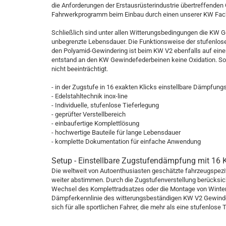
die Anforderungen der Erstausrüsterindustrie übertreffen
Fahrwerkprogramm beim Einbau durch einen unserer KW Fachh
Schließlich sind unter allen Witterungsbedingungen die KW G
unbegrenzte Lebensdauer. Die Funktionsweise der stufenlo
den Polyamid-Gewindering ist beim KW V2 ebenfalls auf eine
entstand an den KW Gewindefederbeinen keine Oxidation. So 
nicht beeinträchtigt.
- in der Zugstufe in 16 exakten Klicks einstellbare Dämpfung
- Edelstahltechnik inox-line
- Individuelle, stufenlose Tieferlegung
- geprüfter Verstellbereich
- einbaufertige Komplettlösung
- hochwertige Bauteile für lange Lebensdauer
- komplette Dokumentation für einfache Anwendung
Setup - Einstellbare Zugstufendämpfung mit 16 K
Die weltweit von Autoenthusiasten geschätzte fahrzeugspe
weiter abstimmen. Durch die Zugstufenverstellung berücksic
Wechsel des Komplettradsatzes oder die Montage von Winter
Dämpferkennlinie des witterungsbeständigen KW V2 Gewindef
sich für alle sportlichen Fahrer, die mehr als eine stufenlos