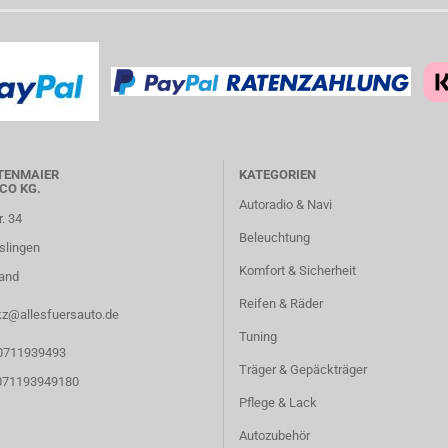
TENMAIER
KATEGORIEN
CO KG.
Autoradio & Navi
r. 34
Beleuchtung
slingen
Komfort & Sicherheit
and
Reifen & Räder
kz@allesfuersauto.de
Tuning
 0711939493
Träger & Gepäckträger
 071193949180
Pflege & Lack
Autozubehör