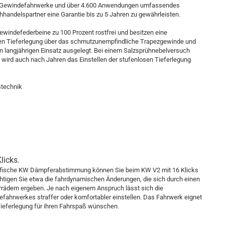
den Gewindefahrwerke und über 4.600 Anwendungen umfassendes
andelspartner eine Garantie bis zu 5 Jahren zu gewährleisten.
ewindefederbeine zu 100 Prozent rostfrei und besitzen eine
sen Tieferlegung über das schmutzunempfindliche Trapezgewinde und
n langjährigen Einsatz ausgelegt. Bei einem Salzsprühnebelversuch
wird auch nach Jahren das Einstellen der stufenlosen Tieferlegung
stechnik
licks.
zifische KW Dämpferabstimmung können Sie beim KW V2 mit 16 Klicks
htigen Sie etwa die fahrdynamischen Änderungen, die sich durch einen
rädern ergeben. Je nach eigenem Anspruch lässt sich die
ahrwerkes straffer oder komfortabler einstellen. Das Fahrwerk eignet
e Tieferlegung für ihren Fahrspaß wünschen.