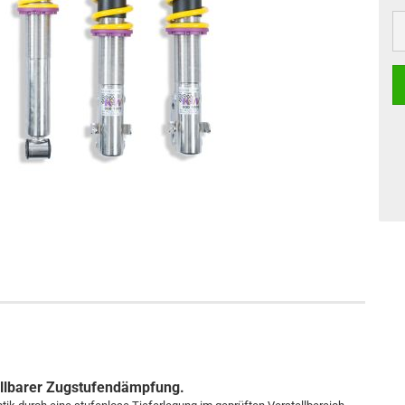
tellbarer Zugstufendämpfung.