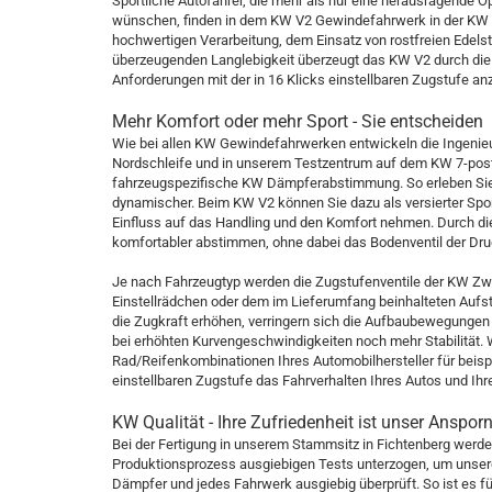
Sportliche Autofahrer, die mehr als nur eine herausragende O
wünschen, finden in dem KW V2 Gewindefahrwerk in der KW ty
hochwertigen Verarbeitung, dem Einsatz von rostfreien Edel
überzeugenden Langlebigkeit überzeugt das KW V2 durch die 
Anforderungen mit der in 16 Klicks einstellbaren Zugstufe a
Mehr Komfort oder mehr Sport - Sie entscheiden
Wie bei allen KW Gewindefahrwerken entwickeln die Ingenieu
Nordschleife und in unserem Testzentrum auf dem KW 7-post
fahrzeugspezifische KW Dämpferabstimmung. So erleben Si
dynamischer. Beim KW V2 können Sie dazu als versierter Spor
Einfluss auf das Handling und den Komfort nehmen. Durch di
komfortabler abstimmen, ohne dabei das Bodenventil der Dru
Je nach Fahrzeugtyp werden die Zugstufenventile der KW Zwe
Einstellrädchen oder dem im Lieferumfang beinhalteten Aufs
die Zugkraft erhöhen, verringern sich die Aufbaubewegungen a
bei erhöhten Kurvengeschwindigkeiten noch mehr Stabilität.
Rad/Reifenkombinationen Ihres Automobilhersteller für beis
einstellbaren Zugstufe das Fahrverhalten Ihres Autos und Ih
KW Qualität - Ihre Zufriedenheit ist unser Anspor
Bei der Fertigung in unserem Stammsitz in Fichtenberg werd
Produktionsprozess ausgiebigen Tests unterzogen, um unsere
Dämpfer und jedes Fahrwerk ausgiebig überprüft. So ist es für