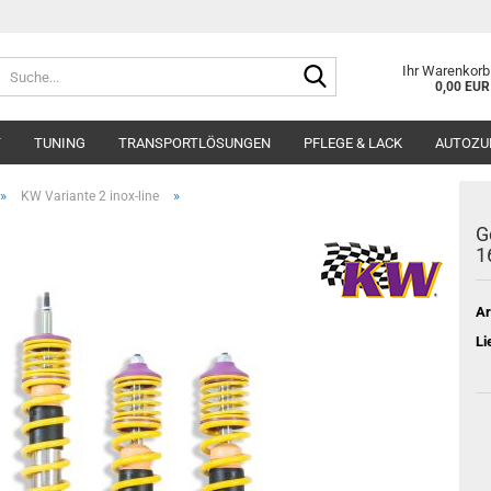
Suche...
Ihr Warenkorb
0,00 EUR
T
TUNING
TRANSPORTLÖSUNGEN
PFLEGE & LACK
AUTOZU
»
»
KW Variante 2 inox-line
G
1
Ar
Li