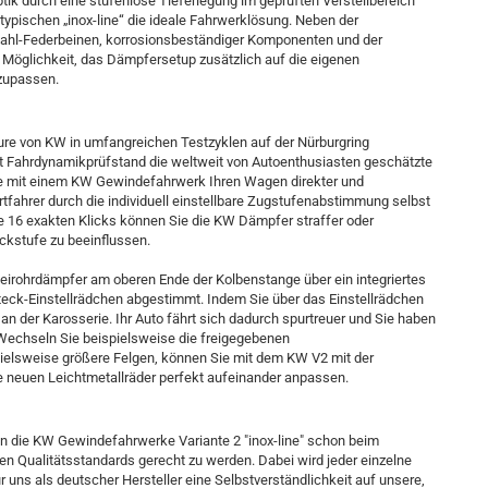
ptik durch eine stufenlose Tieferlegung im geprüften Verstellbereich
pischen „inox-line“ die ideale Fahrwerklösung. Neben der
stahl-Federbeinen, korrosionsbeständiger Komponenten und der
Möglichkeit, das Dämpfersetup zusätzlich auf die eigenen
nzupassen.
re von KW in umfangreichen Testzyklen auf der Nürburgring
 Fahrdynamikprüfstand die weltweit von Autoenthusiasten geschätzte
e mit einem KW Gewindefahrwerk Ihren Wagen direkter und
tfahrer durch die individuell einstellbare Zugstufenabstimmung selbst
e 16 exakten Klicks können Sie die KW Dämpfer straffer oder
ckstufe zu beeinflussen.
irohrdämpfer am oberen Ende der Kolbenstange über ein integriertes
teck-Einstellrädchen abgestimmt. Indem Sie über das Einstellrädchen
n der Karosserie. Ihr Auto fährt sich dadurch spurtreuer und Sie haben
 Wechseln Sie beispielsweise die freigegebenen
pielsweise größere Felgen, können Sie mit dem KW V2 mit der
re neuen Leichtmetallräder perfekt aufeinander anpassen.
n
en die KW Gewindefahrwerke Variante 2 "inox-line" schon beim
n Qualitätsstandards gerecht zu werden. Dabei wird jeder einzelne
 uns als deutscher Hersteller eine Selbstverständlichkeit auf unsere,