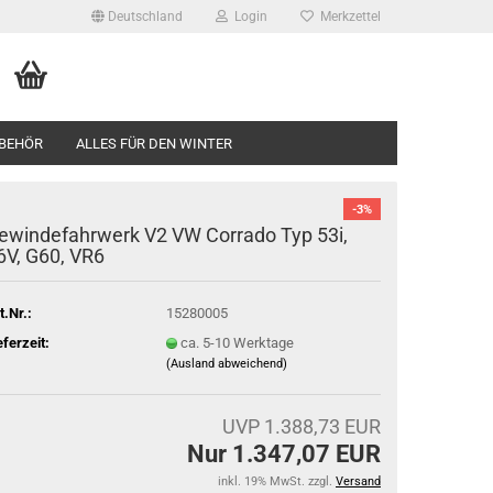
Deutschland
Login
Merkzettel
BEHÖR
ALLES FÜR DEN WINTER
-3%
ewindefahrwerk V2 VW Corrado Typ 53i,
6V, G60, VR6
t.Nr.:
15280005
eferzeit:
ca. 5-10 Werktage
(Ausland abweichend)
UVP 1.388,73 EUR
Nur 1.347,07 EUR
inkl. 19% MwSt. zzgl.
Versand