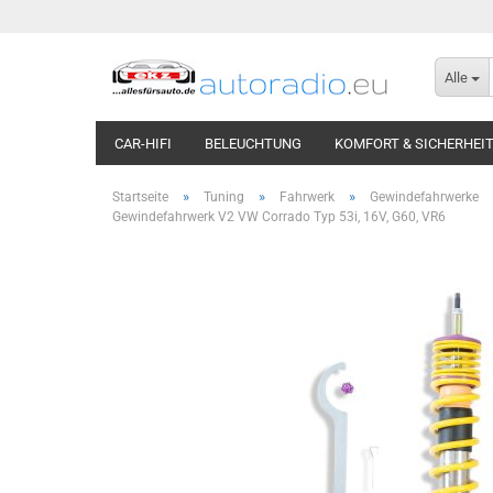
Alle
CAR-HIFI
BELEUCHTUNG
KOMFORT & SICHERHEI
»
»
»
Startseite
Tuning
Fahrwerk
Gewindefahrwerke
Gewindefahrwerk V2 VW Corrado Typ 53i, 16V, G60, VR6